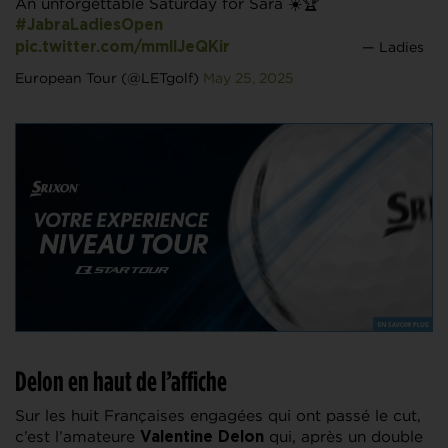
An unforgettable Saturday for Sára ☀️🏆
#JabraLadiesOpen
— Ladies
pic.twitter.com/mmllJeQKir
European Tour (@LETgolf)
May 25, 2025
Delon en haut de l’affiche
Sur les huit Françaises engagées qui ont passé le cut,
c’est l’amateure
qui, après un double
Valentine Delon