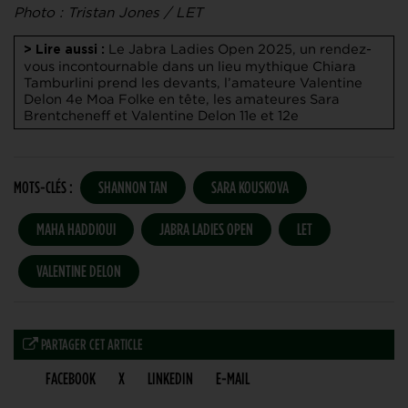
Photo : Tristan Jones / LET
Le Jabra Ladies Open 2025, un rendez-
> Lire aussi :
vous incontournable dans un lieu mythique
Chiara
Tamburlini prend les devants, l’amateure Valentine
Delon 4e
Moa Folke en tête, les amateures Sara
Brentcheneff et Valentine Delon 11e et 12e
MOTS-CLÉS :
SHANNON TAN
SARA KOUSKOVA
MAHA HADDIOUI
JABRA LADIES OPEN
LET
VALENTINE DELON
PARTAGER CET ARTICLE
FACEBOOK
X
LINKEDIN
E-MAIL