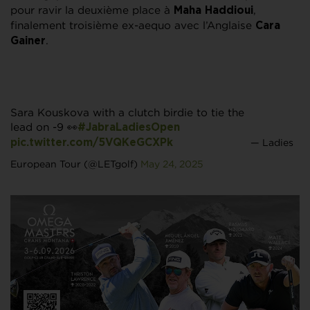
pour ravir la deuxième place à
,
Maha Haddioui
finalement troisième ex-aequo avec l’Anglaise
Cara
.
Gainer
Sara Kouskova with a clutch birdie to tie the
lead on -9 👀
#JabraLadiesOpen
— Ladies
pic.twitter.com/5VQKeGCXPk
European Tour (@LETgolf)
May 24, 2025