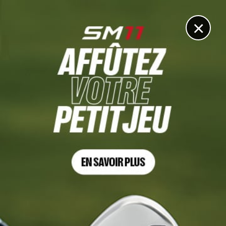
DIGITAL
LE MÉDIA
DU GOLF
×