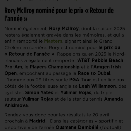
Rory McIlroy nominé pour le prix « Retour de
l’année »
Nominé également,
, dont la saison 2025
Rory McIlroy
restera également gravée dans les mémoires, et qui a
enfin remporté le
, signant ainsi le Grand
Masters
Chelem en carrière. Rory est nominé pour
le prix du
. Rappelons qu’en 2025 le Nord-
« Retour de l’année »
Irlandais a également remporté l’
AT&T Pebble Beach
, le
et à l’
Pro-Am
Players Championship
Amgen Irish
, empochant au passage la
.
Open
Race to Dubai
L’homme aux 29 titres sur le
est en lice aux
PGA Tour
côtés de la footballeuse anglaise
, des
Leah Williamson
cyclistes
et
, du triple
Simon Yates
Yulimar Rojas
sauteur
et de la star du tennis
Yulimar Rojas
Amanda
.
Anisimova
Rendez-vous donc pour les résultats le 20 avril
prochain à
… Dans les catégories « sportif » et
Madrid
« sportive » de l’année
(football)
Ousmane Dembélé