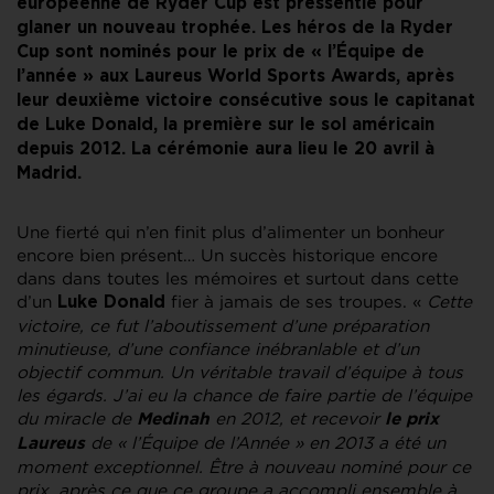
européenne de Ryder Cup est pressentie pour
glaner un nouveau trophée. Les héros de la Ryder
Cup sont nominés pour le prix de « l’Équipe de
l’année » aux Laureus World Sports Awards, après
leur deuxième victoire consécutive sous le capitanat
de Luke Donald, la première sur le sol américain
depuis 2012. La cérémonie aura lieu le 20 avril à
Madrid.
Une fierté qui n’en finit plus d’alimenter un bonheur
encore bien présent… Un succès historique encore
dans dans toutes les mémoires et surtout dans cette
d’un
fier à jamais de ses troupes. «
Cette
Luke Donald
victoire, ce fut l’aboutissement d’une préparation
minutieuse, d’une confiance inébranlable et d’un
objectif commun. Un véritable travail d’équipe à tous
les égards. J’ai eu la chance de faire partie de l’équipe
du miracle de
en 2012, et recevoir
Medinah
le prix
de « l’Équipe de l’Année » en 2013 a été un
Laureus
moment exceptionnel. Être à nouveau nominé pour ce
prix, après ce que ce groupe a accompli ensemble à