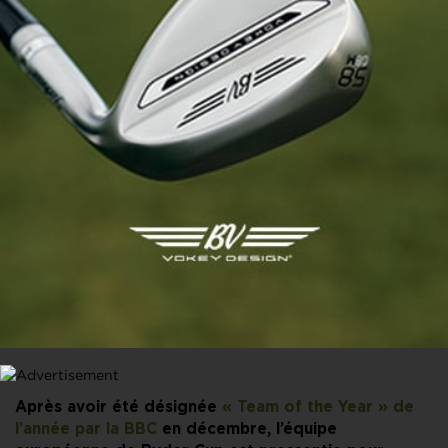
PARTAGER CET ARTICLE
FACEBOOK
X
LINKEDIN
E-MAIL
Après avoir été désignée
« Team of the Year » de
l’année par la BBC
en décembre, l’équipe