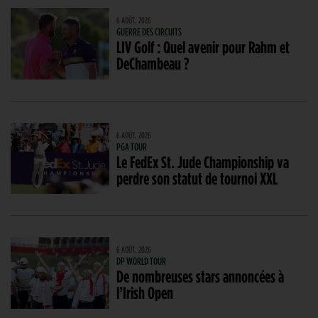
6 AOÛT. 2026
GUERRE DES CIRCUITS
LIV Golf : Quel avenir pour Rahm et
DeChambeau ?
6 AOÛT. 2026
PGA TOUR
Le FedEx St. Jude Championship va
perdre son statut de tournoi XXL
6 AOÛT. 2026
DP WORLD TOUR
De nombreuses stars annoncées à
l’Irish Open