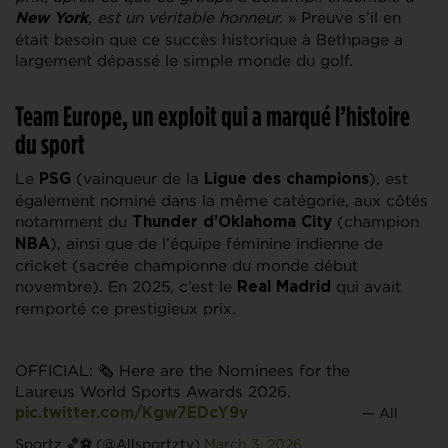
, est un véritable honneur.
» Preuve s’il en
New York
était besoin que ce succès historique à Bethpage a
largement dépassé le simple monde du golf.
Team Europe, un exploit qui a marqué l’histoire
du sport
Le
(vainqueur de la
), est
PSG
Ligue des champions
également nominé dans la même catégorie, aux côtés
notamment du
(champion
Thunder d’Oklahoma City
), ainsi que de l’équipe féminine indienne de
NBA
cricket (sacrée championne du monde début
novembre). En 2025, c’est le
qui avait
Real Madrid
remporté ce prestigieux prix.
OFFICIAL: 🗞️ Here are the Nominees for the
Laureus World Sports Awards 2026.
— All
pic.twitter.com/Kgw7EDcY9v
Sportz 🏀⚽ (@Allsportztv)
March 3, 2026