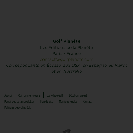
Golf Planète
Les Éditions de la Planète
Paris - France
contact@golfplanete.com
Correspondants en Écosse, aux USA, en Espagne, au Maroc
et en Australie.
Accueil
Qui sommes-nous ?
Les Hebdo Golf
Désabonnement
Parrainage de la newsletter
Plan du site
Mentions légales
Contact
Politique de cookies (UE)