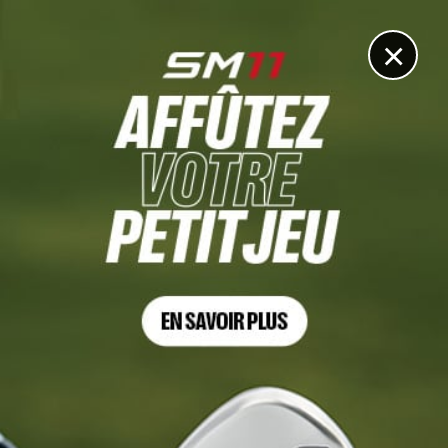
DIGITAL
LE MÉDIA
DU GOLF
×
RYDER CUP
Team Europe plus forte que le PSG ?
4 MARS 2026