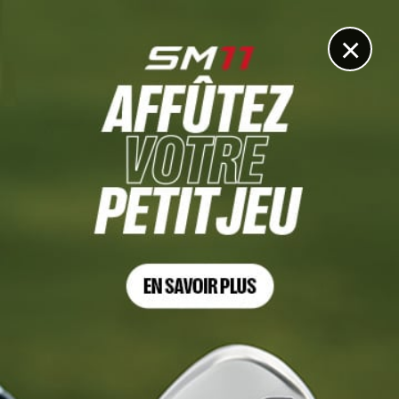
DIGITAL
LE MÉDIA
DU GOLF
×
ST ANDREWS
Temple du golf cherche fidèles pour porter sacs
21 JANVIER 2025