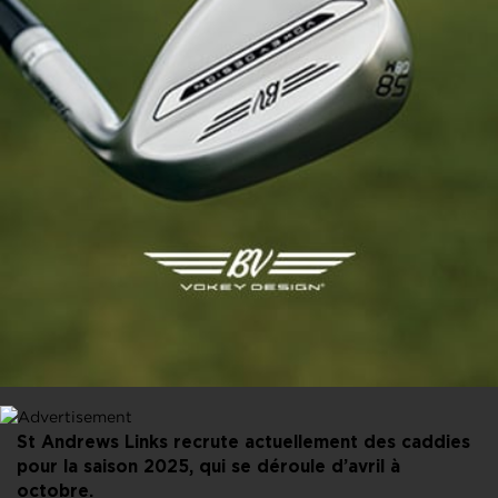
PARTAGER CET ARTICLE
FACEBOOK
X
LINKEDIN
E-MAIL
St Andrews Links recrute actuellement des caddies
pour la saison 2025, qui se déroule d’avril à
octobre.