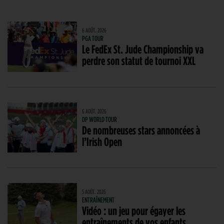
6 AOÛT. 2026
PGA TOUR
Le FedEx St. Jude Championship va
perdre son statut de tournoi XXL
6 AOÛT. 2026
DP WORLD TOUR
De nombreuses stars annoncées à
l’Irish Open
5 AOÛT. 2026
ENTRAÎNEMENT
Vidéo : un jeu pour égayer les
entraînements de vos enfants