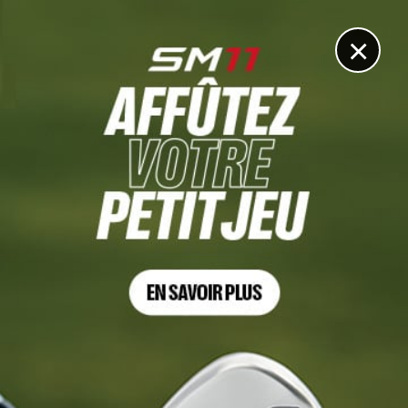
DIGITAL
LE MÉDIA
DU GOLF
×
Les articles
Choszczno
4 NOV. 2024 | LE PLUS BEAU PARCOURS DE POLOGNE