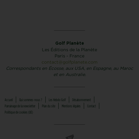
Golf Planète
Les Éditions de la Planète
Paris - France
contact@golfplanete.com
Correspondants en Écosse, aux USA, en Espagne, au Maroc
et en Australie.
Accueil
Qui sommes-nous ?
Les Hebdo Golf
Désabonnement
Parrainage de la newsletter
Plan du site
Mentions légales
Contact
Politique de cookies (UE)