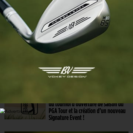
Le Cadillac, chez Trump, au
programme du Championship Series
2028
21 AVR. 2026 | PGA TOUR, CALENDRIER
Le PGA Tour dit bye bye à Hawaï en
2027 !
22 OCT. 2025 | PGA TOUR
La sécheresse provoque l’annulation
du tournoi d’ouverture de saison du
PGA Tour et la création d’un nouveau
Signature Event !