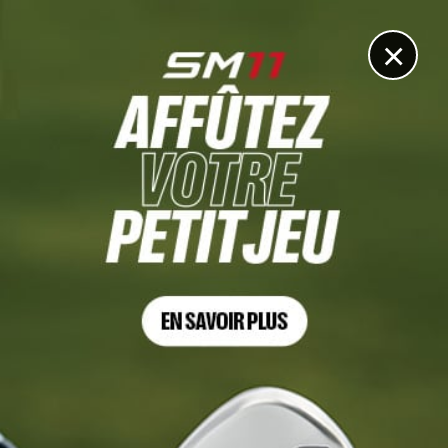
DIGITAL
LE MÉDIA
DU GOLF
×
Les articles
The Sentry
5 AOÛT. 2026 | PGA TOUR