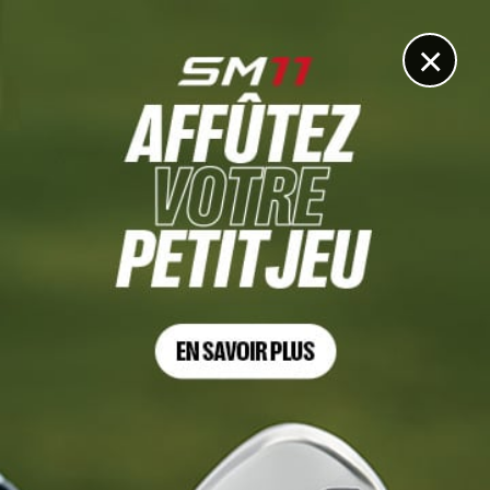
DIGITAL
LE MÉDIA
DU GOLF
×
Les articles
Will Besseling
31 MAI. 2026 | CHALLENGE DE ESPAÑA, TOUR 4