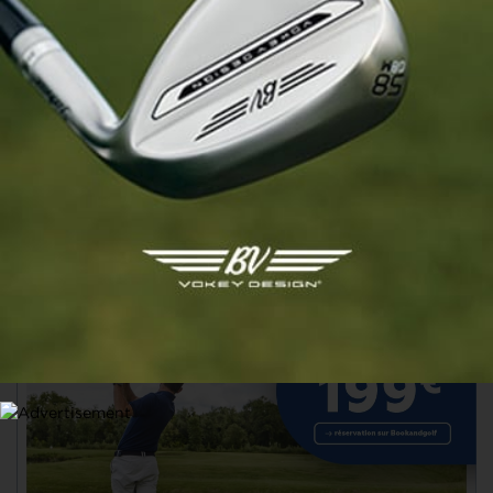
Ryan Van Velzen débloque son
compteur. Aymeric Laussot, meilleur
tricolore