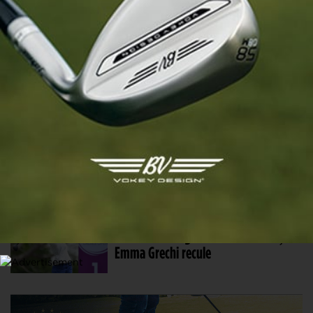
Aditi Ashok s’impose avec un écart
record ! Emma Grechi signe un bon
top 10
4 FÉV. 2023 | MAGICAL KENYA LADIES OPEN, TOUR 3
Aditi Ashok s’envole, le top 20 en
ligne de mire pour Emma Grechi
3 FÉV. 2023 | MAGICAL KENYA LADIES OPEN, TOUR 2
Aditi Ashok augmente son avance,
Emma Grechi recule