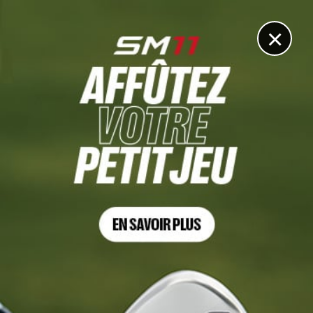
DIGITAL
LE MÉDIA
DU GOLF
×
Les articles
Yvie Chaucheprat
5 FÉV. 2023 | MAGICAL KENYA LADIES OPEN, TOUR 4