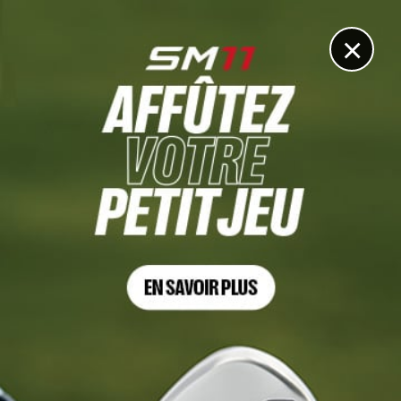
DIGITAL
LE MÉDIA
DU GOLF
×
DÉCOUVRIR >