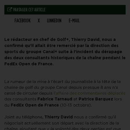
PARTAGER CET ARTICLE
FACEBOOK
X
LINKEDIN
E-MAIL
Le rédacteur en chef de Golf+, Thierry David, nous a
confirmé qu’il allait être remercié par la direction des
sports du groupe Canal+ suite à l’incident du dérapage
des deux consultants historiques de la chaîne pendant le
FedEx Open de France.
La rumeur de la mise à l’écart du journaliste à la tête de la
chaîne de golf du groupe Canal depuis presque 8 ans n’a
cessé de circuler depuis
l’affaire des commentaires déplacés
des consultants
et
lors
Fabrice
Tarnaud
Patrice
Barquez
du
(10-13 octobre).
FedEx Open de France
Joint au téléphone,
nous a confirmé qu’il
Thierry
David
négociait actuellement son départ avec la direction de la
chaîne, ajoutant que
« la volonté des deux parties est que