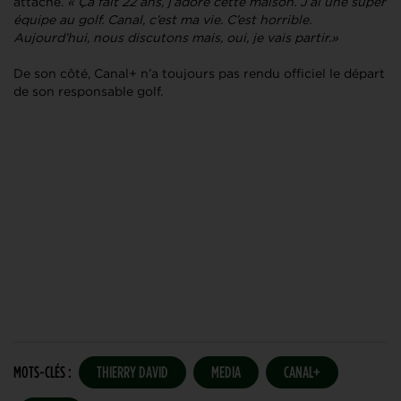
attaché.
« Ça fait 22 ans, j’adore cette maison. J’ai une super
équipe au golf. Canal, c’est ma vie. C’est horrible.
Aujourd’hui, nous discutons mais, oui, je vais partir.»
De son côté, Canal+ n’a toujours pas rendu officiel le départ
de son responsable golf.
MOTS-CLÉS :
THIERRY DAVID
MEDIA
CANAL+