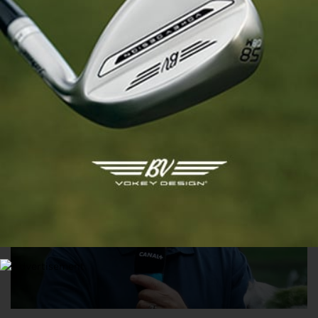
MEDIA
“Canal, c’est ma vie, c’est horrible”, le rédacteur en
chef de Golf+, Thierry David, mis sur la touche par
Canal+
12 NOVEMBRE 2024