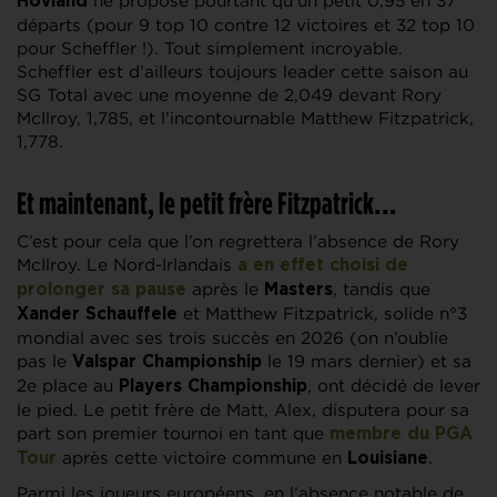
ne propose pourtant qu’un petit 0,95 en 37
Hovland
départs (pour 9 top 10 contre 12 victoires et 32 top 10
pour Scheffler !). Tout simplement incroyable.
Scheffler est d’ailleurs toujours leader cette saison au
SG Total avec une moyenne de 2,049 devant Rory
McIlroy, 1,785, et l’incontournable Matthew Fitzpatrick,
1,778.
Et maintenant, le petit frère Fitzpatrick…
C’est pour cela que l’on regrettera l’absence de Rory
McIlroy. Le Nord-Irlandais
a en effet choisi de
après le
, tandis que
prolonger sa pause
Masters
et Matthew Fitzpatrick, solide n°3
Xander Schauffele
mondial avec ses trois succès en 2026 (on n’oublie
pas le
le 19 mars dernier) et sa
Valspar Championship
2e place au
, ont décidé de lever
Players Championship
le pied. Le petit frère de Matt, Alex, disputera pour sa
part son premier tournoi en tant que
membre du PGA
après cette victoire commune en
.
Tour
Louisiane
Parmi les joueurs européens, en l’absence notable de