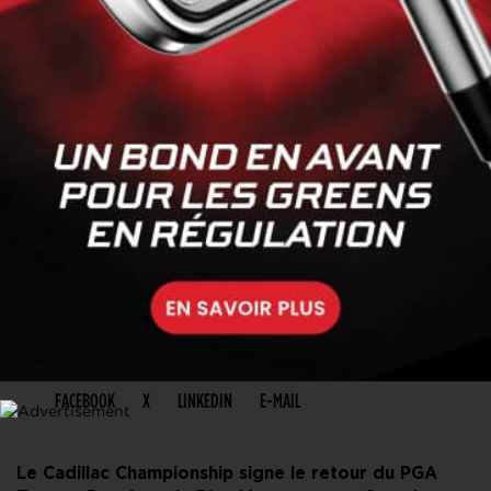
PARTAGER CET ARTICLE
FACEBOOK
X
LINKEDIN
E-MAIL
Le Cadillac Championship signe le retour du PGA