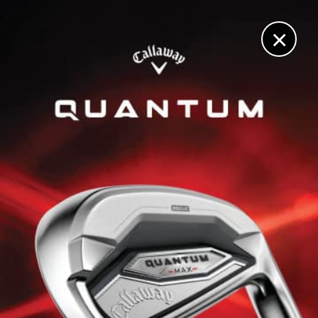
DIGITAL
LE MÉDIA
DU GOLF
×
CADILLAC CHAMPIONSHIP
Cadillac Championship : Pourquoi Scottie Scheffler est
le grand favori au Doral ?
28 AVRIL 2026