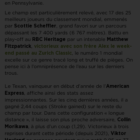
en Pennsylvanie.
Le champ est particulièrement relevé, avec 17 des 25
meilleurs joueurs du classement mondial, emmenés
par
, grand favori sur un parcours
Scottie Scheffler
dépassant les 7 400 yards (6 767 mètres). Battu en
play-off au
par un intenable
RBC Heritage
Matthew
,
Fitzpatrick
victorieux avec son frère Alex le week-
, le numéro 1 mondial
end passé au Zurich Classic
excelle sur ce genre tracé long et truffé de pièges. On
pense ici à l’omniprésence de l’eau sur les derniers
trous.
Le Texan, vainqueur en début d’année de l’
American
, affiche ainsi des stats assez
Express
impressionnantes. Sur les cinq dernières années, il a
gagné 2,44 coups (Stroke gained) sur le reste du
champ par tour. Dans cette configuration « longue
distance », il laisse son plus proche adversaire,
Collin
, à plus d’un coup (1,29). Victorieux à trois
Morikawa
reprises durant cette période (depuis 2021),
Viktor