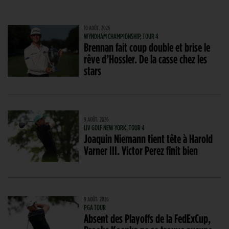
10 AOÛT. 2026
WYNDHAM CHAMPIONSHIP, TOUR 4
Brennan fait coup double et brise le
rêve d’Hossler. De la casse chez les
stars
9 AOÛT. 2026
LIV GOLF NEW YORK, TOUR 4
Joaquin Niemann tient tête à Harold
Varner III. Victor Perez finit bien
9 AOÛT. 2026
PGA TOUR
Absent des Playoffs de la FedExCup,