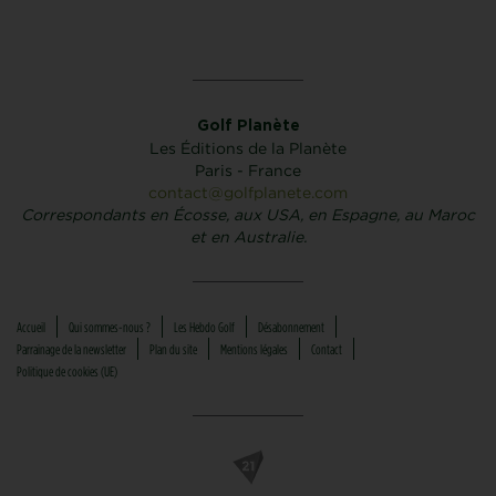
Golf Planète
Les Éditions de la Planète
Paris - France
contact@golfplanete.com
Correspondants en Écosse, aux USA, en Espagne, au Maroc
et en Australie.
Accueil
Qui sommes-nous ?
Les Hebdo Golf
Désabonnement
Parrainage de la newsletter
Plan du site
Mentions légales
Contact
Politique de cookies (UE)