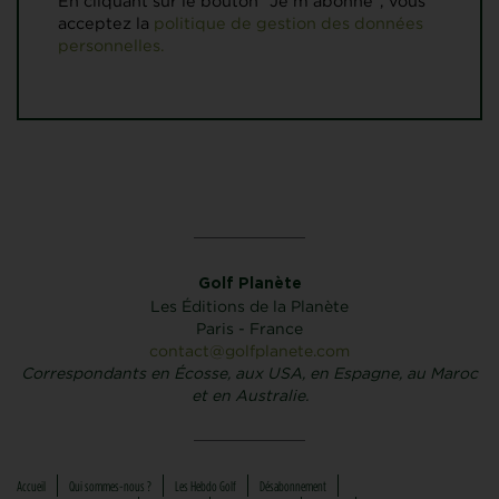
En cliquant sur le bouton "Je m'abonne", vous
acceptez la
politique de gestion des données
personnelles.
Golf Planète
Les Éditions de la Planète
Paris - France
contact@golfplanete.com
Correspondants en Écosse, aux USA, en Espagne, au Maroc
et en Australie.
Accueil
Qui sommes-nous ?
Les Hebdo Golf
Désabonnement