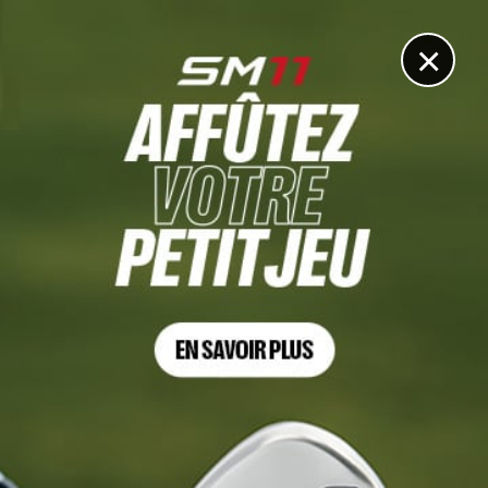
DIGITAL
LE MÉDIA
DU GOLF
×
JEUX OLYMPIQUES
Officiel, une épreuve en double mixte aux JO 2028 de
Los Angeles
9 AVRIL 2025