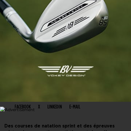
PARTAGER CET ARTICLE
FACEBOOK
X
LINKEDIN
E-MAIL
Des courses de natation sprint et des épreuves