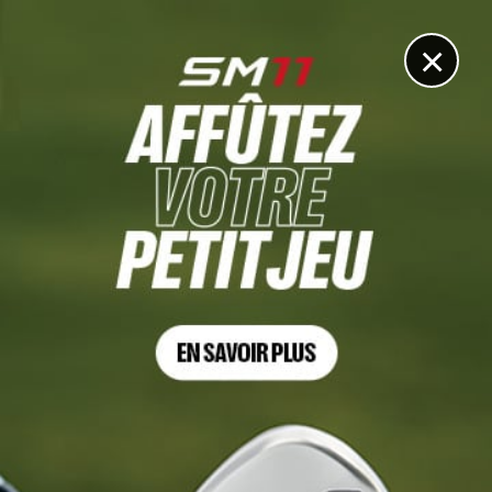
DIGITAL
LE MÉDIA
DU GOLF
×
THE MASTERS
L’application du Masters permettra de suivre en direct
tous les coups au practice
1 AVRIL 2025