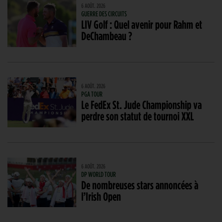
6 AOÛT. 2026
GUERRE DES CIRCUITS
LIV Golf : Quel avenir pour Rahm et
DeChambeau ?
6 AOÛT. 2026
PGA TOUR
Le FedEx St. Jude Championship va
perdre son statut de tournoi XXL
6 AOÛT. 2026
DP WORLD TOUR
De nombreuses stars annoncées à
l’Irish Open