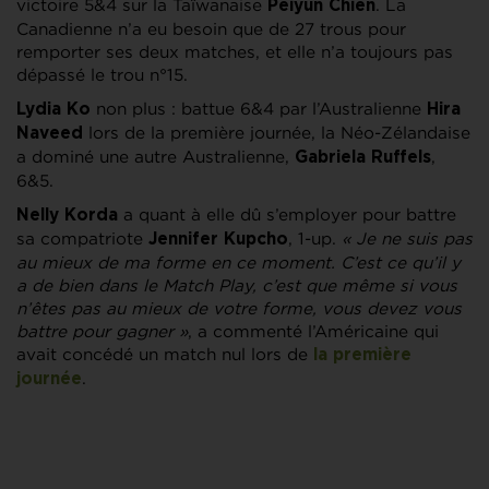
victoire 5&4 sur la Taïwanaise
. La
Peiyun Chien
Canadienne n’a eu besoin que de 27 trous pour
remporter ses deux matches, et elle n’a toujours pas
dépassé le trou n°15.
non plus : battue 6&4 par l’Australienne
Lydia Ko
Hira
lors de la première journée, la Néo-Zélandaise
Naveed
a dominé une autre Australienne,
,
Gabriela Ruffels
6&5.
a quant à elle dû s’employer pour battre
Nelly Korda
sa compatriote
, 1-up.
« Je ne suis pas
Jennifer Kupcho
au mieux de ma forme en ce moment. C’est ce qu’il y
a de bien dans le Match Play, c’est que même si vous
n’êtes pas au mieux de votre forme, vous devez vous
battre pour gagner »
, a commenté l’Américaine qui
avait concédé un match nul lors de
la première
.
journée