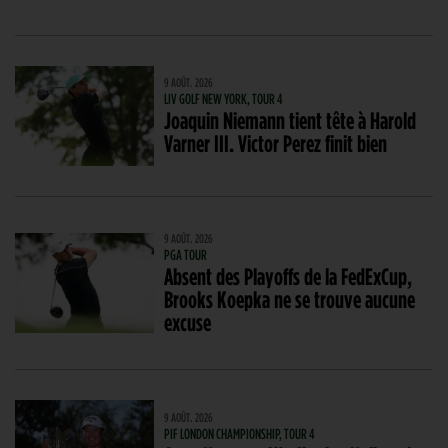
9 AOÛT. 2026
LIV GOLF NEW YORK, TOUR 4
Joaquin Niemann tient tête à Harold
Varner III. Victor Perez finit bien
9 AOÛT. 2026
PGA TOUR
Absent des Playoffs de la FedExCup,
Brooks Koepka ne se trouve aucune
excuse
9 AOÛT. 2026
PIF LONDON CHAMPIONSHIP, TOUR 4