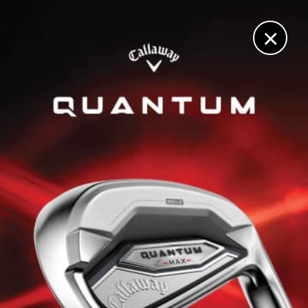
DIGITAL
LE MÉDIA
DU GOLF
×
T-MOBILE MATCH PLAY, JOUR 2
Céline Boutier victorieuse à nouveau, Nelly Korda et
Lydia Ko se reprennent
4 AVRIL 2025