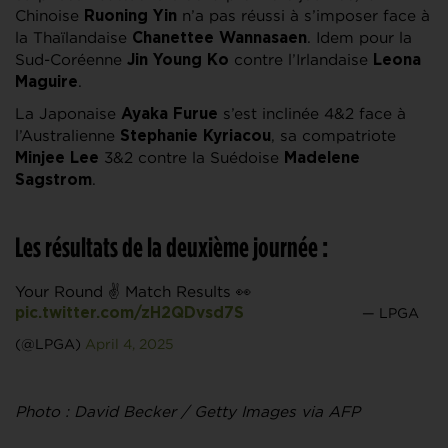
Chinoise
n’a pas réussi à s’imposer face à
Ruoning Yin
la Thaïlandaise
. Idem pour la
Chanettee Wannasaen
Sud-Coréenne
contre l’Irlandaise
Jin Young Ko
Leona
.
Maguire
La Japonaise
s’est inclinée 4&2 face à
Ayaka Furue
l’Australienne
, sa compatriote
Stephanie Kyriacou
3&2 contre la Suédoise
Minjee Lee
Madelene
.
Sagstrom
Les résultats de la deuxième journée :
Your Round ✌️ Match Results 👀
— LPGA
pic.twitter.com/zH2QDvsd7S
(@LPGA)
April 4, 2025
Photo : David Becker / Getty Images via AFP