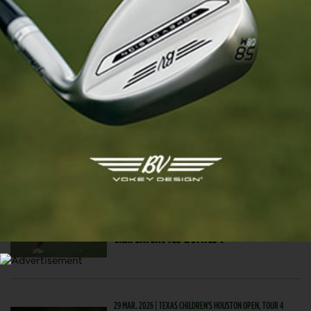
McIlroy de 2025 en cinq moments
fous
MASTERS
3 AVR. 2026 | THE MASTERS
Quand Bryson DeChambeau a aidé
Rory McIlroy à taper le meilleur coup
de sa carrière (et gagner le Masters)
2 AVR. 2026 | VIDÉO
Jeu lent : une joueuse dépasse
clairement les bornes !
29 MAR. 2026 | TEXAS CHILDREN'S HOUSTON OPEN, TOUR 4