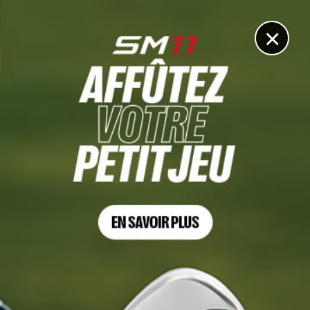
DIGITAL
LE MÉDIA
DU GOLF
×
Golf Shots
MASTERS
6 AVR. 2026 | THE MASTERS 2025
Flash-back, l’historique victoire de