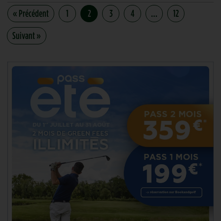
« Précédent
1
2
3
4
…
12
Suivant »