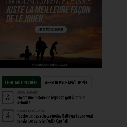
LE FIL GOLF PLANÈTE
AGENDA PRO-AM/COMPÉT.
RÈGLES > IMBROGLIO
8
Encore une histoire de règles de golf à dormir
AOÛT
debout !
PGA TOUR > ITINÉRAIRE BIS
8
Touché par ses échecs répétés Matthieu Pavon veut
AOÛT
se relancer dans les FedEx Cup Fall