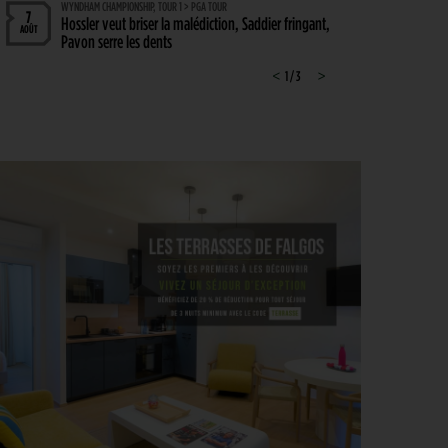
WYNDHAM CHAMPIONSHIP, TOUR 1 > PGA TOUR
7
Hossler veut briser la malédiction, Saddier fringant,
AOÛT
Pavon serre les dents
WYNDHAM CHAMPIONSHIP > CHAMBOULETOUT
<
1 / 3
>
6
Des changements de matériel Majeurs avant le
AOÛT
dernier tournoi de la saison régulière
MATÉRIEL > MÉTAMORPHOSE
6
Michael Thorbjornsen : les secrets d’un sac qui a
AOÛT
changé de visage avant son premier succès sur le
PGA Tour
GUERRE DES CIRCUITS > QUESTIONS POUR DES CHAMPIONS
6
LIV Golf : Quel avenir pour Rahm et DeChambeau ?
AOÛT
PGA TOUR > DIVORCE
6
Le FedEx St. Jude Championship va perdre son
AOÛT
statut de tournoi XXL
DP WORLD TOUR > PLATEAU DE RÊVE
6
De nombreuses stars annoncées à l’Irish Open
AOÛT
ENTRAÎNEMENT > ON M(&M)
5
Vidéo : un jeu pour égayer les entraînements de
AOÛT
vos enfants