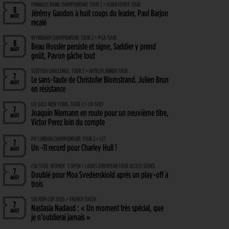
PINNACLE BANK CHAMPIONSHIP, TOUR 2 > KORN FERRY TOUR
8
Jérémy Gandon à huit coups du leader, Paul Barjon
AOÛT
recalé
WYNDHAM CHAMPIONSHIP, TOUR 2 > PGA TOUR
8
Beau Hossler persiste et signe, Saddier y prend
AOÛT
goût, Pavon gâche tout
SCOTTISH CHALLENGE, TOUR 2 > HOTELPLANNER TOUR
7
Le sans-faute de Christofer Blomstrand. Julien Brun
AOÛT
en résistance
LIV GOLF NEW YORK, TOUR 2 > LIV GOLF
7
Joaquin Niemann en route pour un neuvième titre,
AOÛT
Victor Perez loin du compte
PIF LONDON CHAMPIONSHIP, TOUR 2 > LET
7
Un -11 record pour Charley Hull !
AOÛT
CSK STEEL WOMEN´S OPEN > LADIES EUROPEAN TOUR ACCESS SERIES
7
Doublé pour Moa Svedenskiold après un play-off à
AOÛT
trois
SOLHEIM CUP 2026 > FRENCH TOUCH
7
Nastasia Nadaud : « Un moment très spécial, que
AOÛT
je n’oublierai jamais »