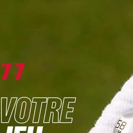
DIGITAL
LE MÉDIA
DU GOLF
L
JOUER & PROGRESSER
PARCOURS & DESTINATIONS
BIBLI