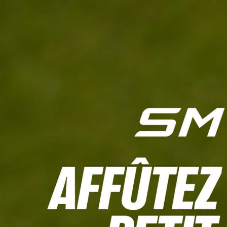
L'HEBDO
CALCULETTE WHS
JEU CONCOURS
À LA UNE
LIVE SCORING
TOUTE L'INFO
MATÉRIE