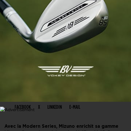
PARTAGER CET ARTICLE
FACEBOOK
X
LINKEDIN
E-MAIL
Avec la Modern Series, Mizuno enrichit sa gamme