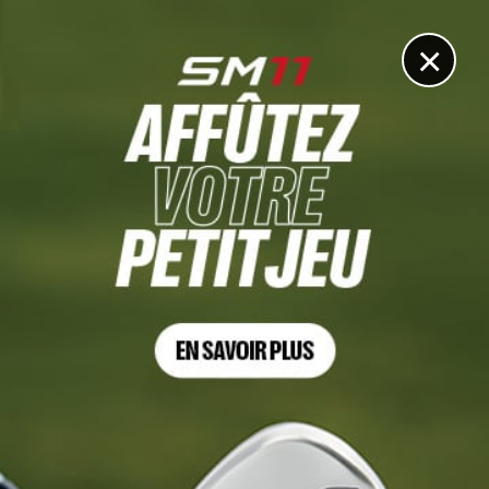
DIGITAL
LE MÉDIA
DU GOLF
×
MATÉRIEL
Mizuno Pro Modern Series : M-13 et M-15, la
performance forgée entre dans une nouvelle ère
9 JANVIER 2026