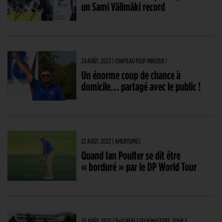
un Sami Välimäki record
24 AOÛT. 2023 | CHAPEAU FILIP MRUZEK !
Un énorme coup de chance à
domicile… partagé avec le public !
22 AOÛT. 2022 | AMERTUMES
Quand Ian Poulter se dit être
« borduré » par le DP World Tour
20 AOÛT. 2022 | D+D REAL CZECH MASTERS, TOUR 3