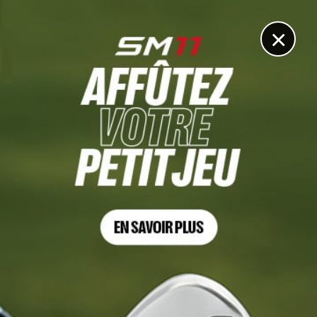
DIGITAL
LE MÉDIA
DU GOLF
×
Les articles
D+D Real Czech Masters
6 AVR. 2025 | DP WORLD TOUR