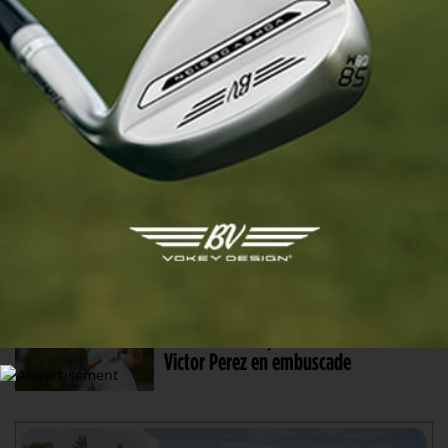
Le Czech Masters en route vers
l’Ecosse sur un golf made in Donald
Trump ?
27 AOÛT. 2023 | CZECH MASTERS, TOUR 4
Premier titre surprise pour Todd
Clements, ça bouge pour la Ryder
Cup
26 AOÛT. 2023 | CZECH MASTERS, TOUR 3
Un duo en tête, Antoine Rozner et
Victor Perez en embuscade