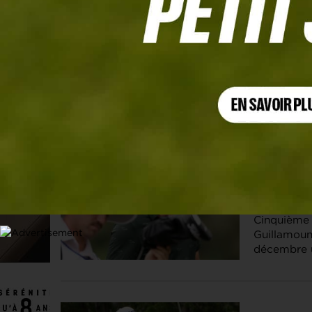
Les articles
HotelPlanner Tour
9 DÉC. 2025 |
Oihan Gui
c’est mon
Cinquième 
Guillamoun
décembre u