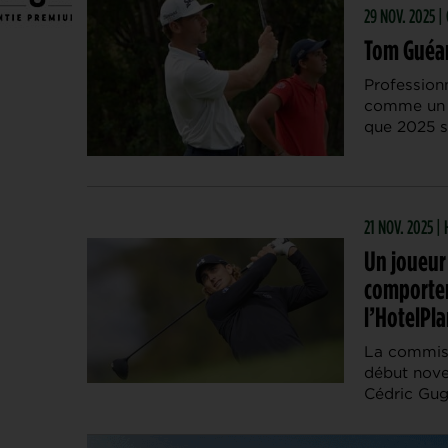
29 NOV. 2025 
Tom Guéant
Profession
comme un p
que 2025 s
21 NOV. 2025 
Un joueur
comportem
l’HotelPl
La commissi
début novem
Cédric Gug