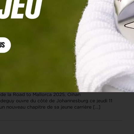
 DP WORLD TOUR
llamoundeguy : « Gagner sur le Tour à 21 ans,
 rêve »
de la Road to Mallorca 2025, Oihan
deguy ouvre du côté de Johannesburg ce jeudi 11
n nouveau chapitre de sa jeune carrière […]