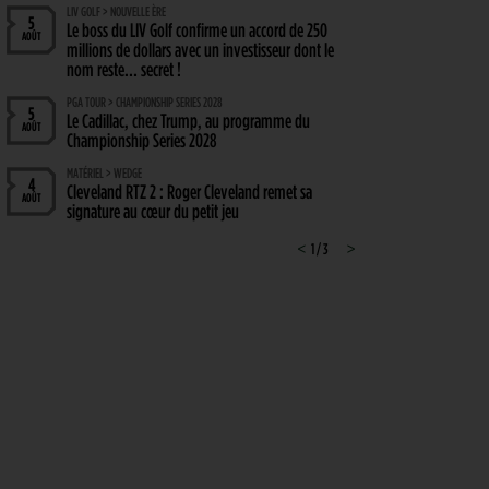
LIV GOLF > NOUVELLE ÈRE
5
Le boss du LIV Golf confirme un accord de 250
AOÛT
millions de dollars avec un investisseur dont le
nom reste… secret !
PGA TOUR > CHAMPIONSHIP SERIES 2028
5
Le Cadillac, chez Trump, au programme du
AOÛT
Championship Series 2028
MATÉRIEL > WEDGE
4
Cleveland RTZ 2 : Roger Cleveland remet sa
AOÛT
signature au cœur du petit jeu
RYDER CUP 2027 > MODE D'EMPLOI
<
1 / 3
>
4
Team Europe : Comment se qualifier pour la
AOÛT
prochaine Ryder Cup ?
GOLF EN FRANCE > LIEU UNIQUE
4
L’Évian Resort Golf Club Academy célèbre 20 ans
AOÛT
d’excellence, d’innovation et de transmission
PGA TOUR > ENJEUX
4
Fin de saison du PGA Tour : Mode d’emploi
AOÛT
SAVOIR VIVRE > LA COMPLAINTE DU GOLFEUR
4
Etiquette : ne cherchez pas d’excuse, tout le monde
AOÛT
s’en fiche !