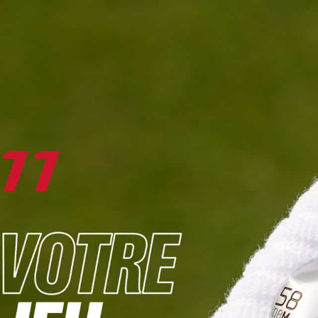
DIGITAL
LE MÉDIA
DU GOLF
L
JOUER & PROGRESSER
PARCOURS & DESTINATIONS
BIBLI