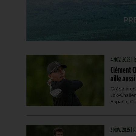
4 NOV. 2025 |
Clément C
aille aussi
Grâce à une
(ex-Challe
España, Cl
3 NOV. 2025 |