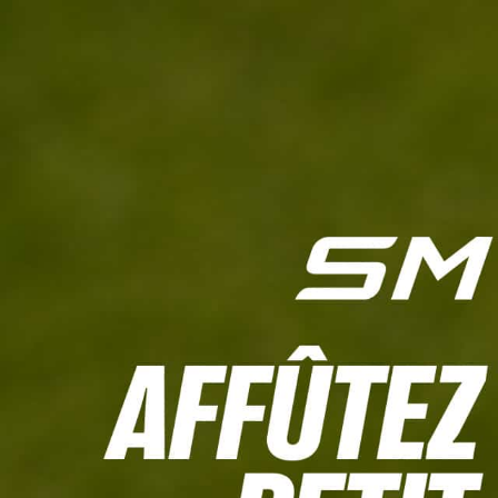
L'HEBDO
CALCULETTE WHS
JEU CONCOURS
À LA UNE
LIVE SCORING
TOUTE L'INFO
MATÉRIE