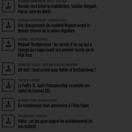
WYNDHAM CHAMPIONSHIP, TOUR 1 > PGA TOUR
7
Hossler veut briser la malédiction, Saddier fringant,
AOÛT
Pavon serre les dents
WYNDHAM CHAMPIONSHIP > CHAMBOULETOUT
6
Des changements de matériel Majeurs avant le
AOÛT
dernier tournoi de la saison régulière
MATÉRIEL > MÉTAMORPHOSE
6
Michael Thorbjornsen : les secrets d’un sac qui a
AOÛT
changé de visage avant son premier succès sur le
PGA Tour
GUERRE DES CIRCUITS > QUESTIONS POUR DES CHAMPIONS
6
LIV Golf : Quel avenir pour Rahm et DeChambeau ?
AOÛT
PGA TOUR > DIVORCE
6
Le FedEx St. Jude Championship va perdre son
AOÛT
statut de tournoi XXL
DP WORLD TOUR > PLATEAU DE RÊVE
6
De nombreuses stars annoncées à l’Irish Open
AOÛT
ENTRAÎNEMENT > ON M(&M)
5
Vidéo : un jeu pour égayer les entraînements de
AOÛT
vos enfants