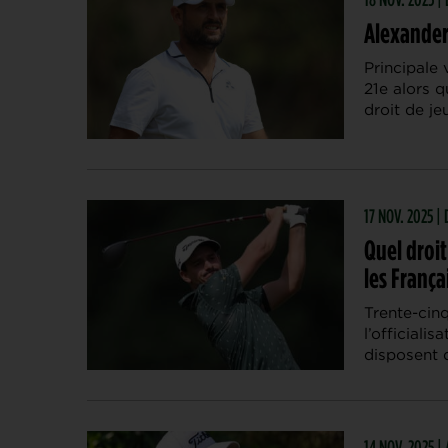
Alexander 
Principale 
21e alors q
droit de je
17 NOV. 2025 
Quel droit
les França
Trente-cinq
l’officiali
disposent 
14 NOV. 2025 