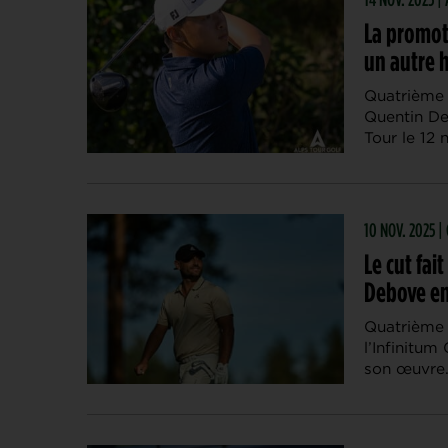
La promot
un autre 
Quatrième d
Quentin D
Tour le 12
10 NOV. 2025 
Le cut fai
Debove e
Quatrième 
l’Infinitum
son œuvre.