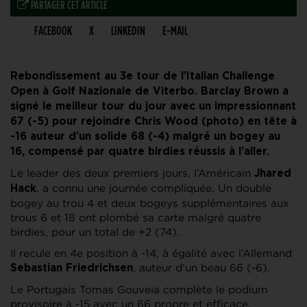
PARTAGER CET ARTICLE
FACEBOOK
X
LINKEDIN
E-MAIL
Rebondissement au 3e tour de l’Italian Challenge
Open à Golf Nazionale de Viterbo. Barclay Brown a
signé le meilleur tour du jour avec un impressionnant
67 (-5) pour rejoindre Chris Wood (photo) en tête à
-16 auteur d’un solide 68 (-4) malgré un bogey au
16, compensé par quatre birdies réussis à l’aller.
Le leader des deux premiers jours, l’Américain
Jhared
, a connu une journée compliquée. Un double
Hack
bogey au trou 4 et deux bogeys supplémentaires aux
trous 6 et 18 ont plombé sa carte malgré quatre
birdies, pour un total de +2 (74).
Il recule en 4e position à -14, à égalité avec l’Allemand
, auteur d’un beau 66 (-6).
Sebastian
Friedrichsen
Le Portugais Tomas Gouveia complète le podium
provisoire à -15 avec un 66 propre et efficace.