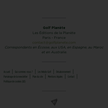
Golf Planète
Les Éditions de la Planète
Paris - France
contact@golfplanete.com
Correspondants en Écosse, aux USA, en Espagne, au Maroc
et en Australie.
Accueil
Qui sommes-nous ?
Les Hebdo Golf
Désabonnement
Parrainage de la newsletter
Plan du site
Mentions légales
Contact
Politique de cookies (UE)