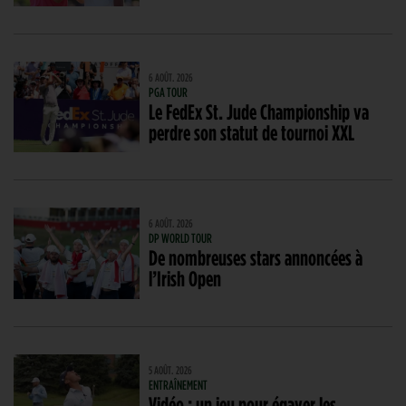
6 AOÛT. 2026
PGA TOUR
Le FedEx St. Jude Championship va
perdre son statut de tournoi XXL
6 AOÛT. 2026
DP WORLD TOUR
De nombreuses stars annoncées à
l’Irish Open
5 AOÛT. 2026
ENTRAÎNEMENT
Vidéo : un jeu pour égayer les