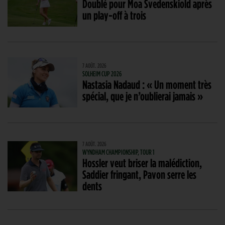
Doublé pour Moa Svedenskiold après
un play-off à trois
7 AOÛT. 2026
SOLHEIM CUP 2026
Nastasia Nadaud : « Un moment très
spécial, que je n’oublierai jamais »
7 AOÛT. 2026
WYNDHAM CHAMPIONSHIP, TOUR 1
Hossler veut briser la malédiction,
Saddier fringant, Pavon serre les
dents