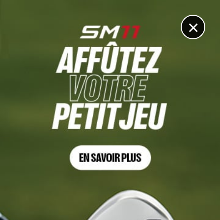
DIGITAL
LE MÉDIA
DU GOLF
×
DÉCOUVRIR >