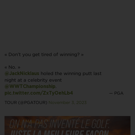
« Don’t you get tired of winning? »
« No. »
holed the winning putt last
@JackNicklaus
night at a celebrity event
.
@WWTChampionship
— PGA
pic.twitter.com/ZxTyOehLb4
TOUR (@PGATOUR)
November 3, 2023