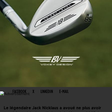
PARTAGER CET ARTICLE
FACEBOOK
X
LINKEDIN
E-MAIL
Le légendaire Jack Nicklaus a avoué ne plus avoir