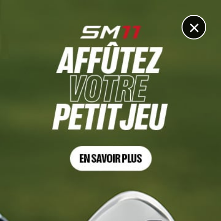
DIGITAL
LE MÉDIA
DU GOLF
×
LÉGENDE
Jack Nicklaus rentre un putt final avec le putter de
Michael Block
4 NOVEMBRE 2023