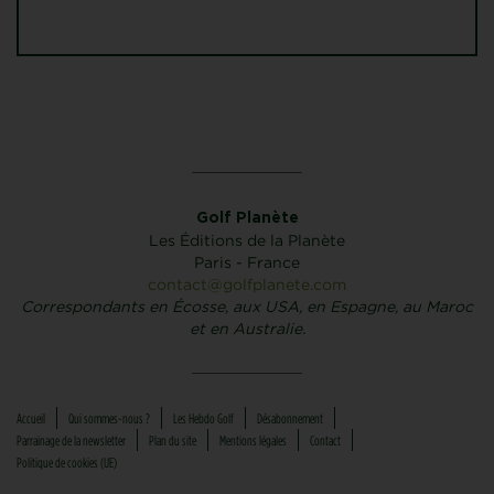
Golf Planète
Les Éditions de la Planète
Paris - France
contact@golfplanete.com
Correspondants en Écosse, aux USA, en Espagne, au Maroc
et en Australie.
Accueil
Qui sommes-nous ?
Les Hebdo Golf
Désabonnement
Parrainage de la newsletter
Plan du site
Mentions légales
Contact
Politique de cookies (UE)