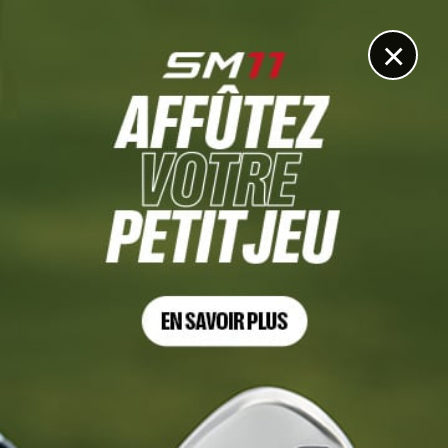
DIGITAL
LE MÉDIA
DU GOLF
×
PGA CHAMPIONSHIP 2026
Aronimink et la région de Philadelphie : une terre
bénie des Majeurs
13 MAI 2026