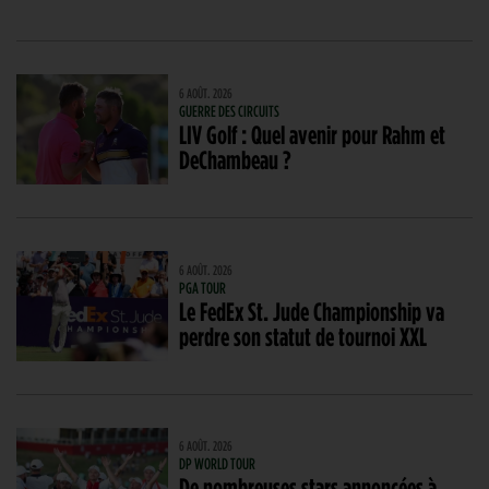
6 AOÛT. 2026
GUERRE DES CIRCUITS
LIV Golf : Quel avenir pour Rahm et
DeChambeau ?
6 AOÛT. 2026
PGA TOUR
Le FedEx St. Jude Championship va
perdre son statut de tournoi XXL
6 AOÛT. 2026
DP WORLD TOUR
De nombreuses stars annoncées à