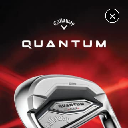
DIGITAL
LE MÉDIA
DU GOLF
×
JACQUES LÉGLISE TROPHY
Avec trois Français, l’Europe continentale remporte le
Jacques Léglise Trophy
24 AOÛT 2025