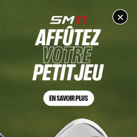
DIGITAL
LE MÉDIA
DU GOLF
×
GUERRE DES CIRCUITS
Bernd Wiesberger ne veut pas être le dindon de la farce
18 SEPTEMBRE 2024