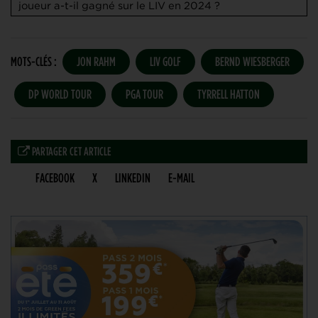
joueur a-t-il gagné sur le LIV en 2024 ?
MOTS-CLÉS :
JON RAHM
LIV GOLF
BERND WIESBERGER
DP WORLD TOUR
PGA TOUR
TYRRELL HATTON
PARTAGER CET ARTICLE
FACEBOOK
X
LINKEDIN
E-MAIL