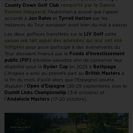
County Down Golf Club
remporté par le Danois
, l’Autrichien a avoué que l’appel
Rasmus Højgaard
accordé à
et
par les
Jon Rahm
Tyrrell Hatton
instances du Tour européen avait bien du mal à passer.
Les deux golfeurs transférés sur le
cette
LIV Golf
saison ont
fait appel des amendes qui leur ont été
pour avoir participé à des événements du
infligées
Tour dissident financé par le
Fonds d’investissement
d’Arabie saoudite afin de conserver leur
public (PIF)
éligibilité pour la
en 2025 à
.
Ryder Cup
Bethpage
L’Anglais a ainsi pu prendre part au
à
British Masters
la fin du mois d’août alors que l’Espagnol pourra
disputer l’
(26-29 septembre), puis le
Open d’Espagne
(3-6 octobre) et
Dunhill Links Championship
l’
(17-20 octobre).
Andalucia Masters