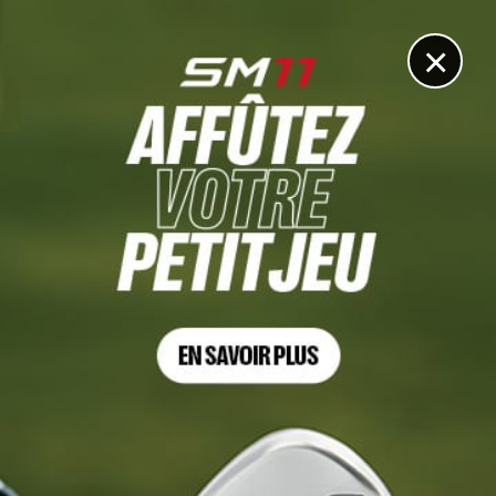
DIGITAL
LE MÉDIA
DU GOLF
×
PGA TOUR
Le PGA Tour surenchérit
23 NOVEMBRE 2021