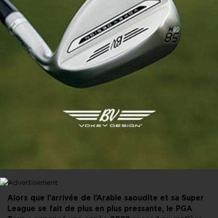
PARTAGER CET ARTICLE
FACEBOOK
X
LINKEDIN
E-MAIL
Alors que l’arrivée de l’Arabie saoudite et sa Super
League se fait de plus en plus pressante, le PGA