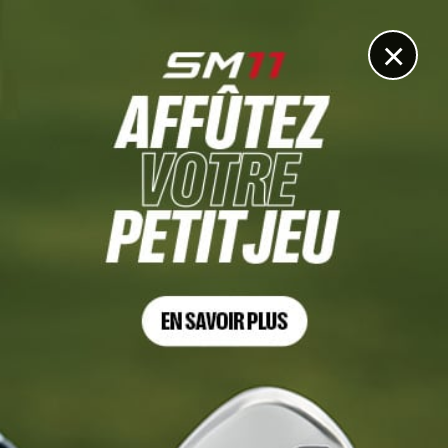
DIGITAL
LE MÉDIA
DU GOLF
×
MEMORIAL TOURNAMENT, TOUR 3
Peut-on gagner sur le PGA Tour avec le swing le plus
moche du circuit ?
7 JUIN 2026