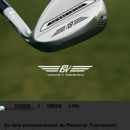
PARTAGER CET ARTICLE
FACEBOOK
X
LINKEDIN
E-MAIL
En tête provisoirement du Memorial Tournament,