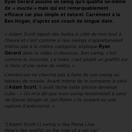
Ryan Gerard assume un swing qu’il qualifie lui-même
de
« moche »
mais qui est remarquablement
efficace car plus simple et naturel. Carrément à la
Ben Hogan, d’après son coach de longue date.
« Adam Scott tapait des balles à côté de moi tout à
l’heure et c’est comme si nos swings n’appartenaient
même pas à la même catégorie
, explique
Ryan
dans la vidéo ci-dessous.
Son swing, c’est
Gerard
comme la Joconde. Le mien, c’est plutôt un graffiti sur
le flanc d’une rame de métro. »
L’Américain ne cherche pas à faire de son swing un
tableau de musée. Avant même de le comparer à celui
d’
, il avait lâché cette phrase devenue
Adam Scott
culte :
« On m’a dit que mon swing ressemblait à celui
de Daniel Berger et Jon Rahm s’ils avaient eu une
rupture d’anévrisme. »
“[Adam Scott’s] swing is like Mona Lisa.
Mine’s like graffiti on the side of a rail car.”