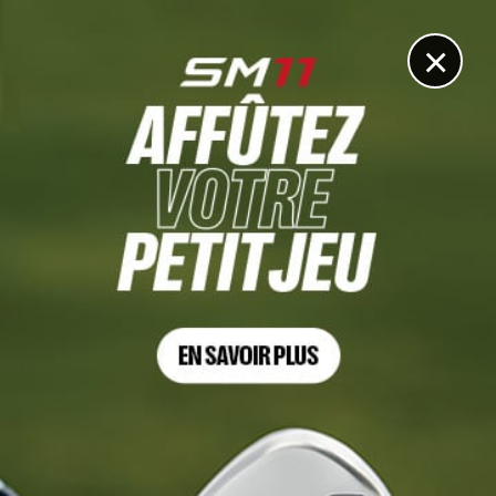
DIGITAL
LE MÉDIA
DU GOLF
×
VIDÉO
Plus de peur que de mal ! L’incroyable vidéo dans
laquelle Max Homa a bien failli tuer un spectateur
17 MARS 2024