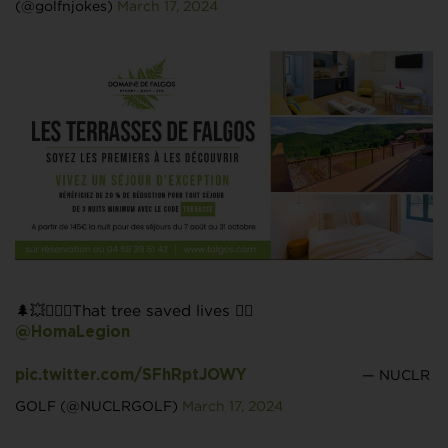
(@golfnjokes)
March 17, 2024
🌲💥🏌🏼‍♂️That tree saved lives 😮‍💨
@HomaLegion
— NUCLR
pic.twitter.com/SFhRptJOWY
GOLF (@NUCLRGOLF)
March 17, 2024