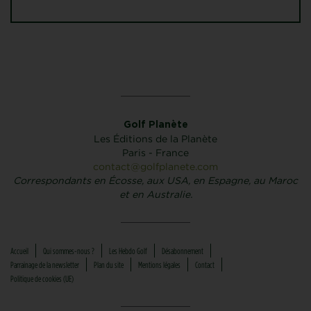
Golf Planète
Les Éditions de la Planète
Paris - France
contact@golfplanete.com
Correspondants en Écosse, aux USA, en Espagne, au Maroc
et en Australie.
Accueil
Qui sommes-nous ?
Les Hebdo Golf
Désabonnement
Parrainage de la newsletter
Plan du site
Mentions légales
Contact
Politique de cookies (UE)