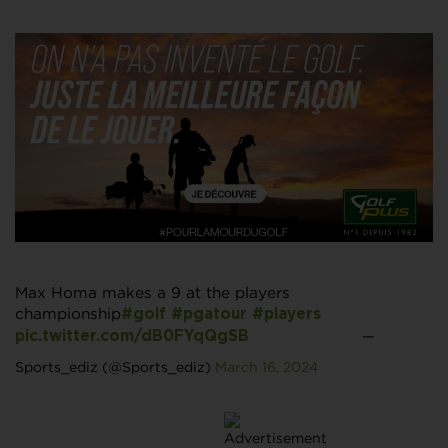
Max Homa makes a 9 at the players
championship
#golf
#pgatour
#players
—
pic.twitter.com/dB0FYqQgSB
Sports_ediz (@Sports_ediz)
March 16, 2024