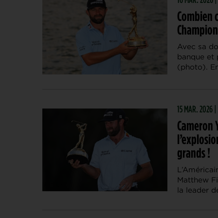
Combien c
Champion
Avec sa dot
banque et 
(photo). En
15 MAR. 2026 |
Cameron Y
l’explosio
grands !
L’Américai
Matthew Fi
la leader d