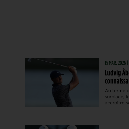
15 MAR. 2026 |
Ludvig Åbe
connaissa
Au terme d
surplace, l
accroître s