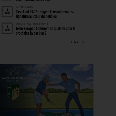
MATÉRIEL > WEDGE
4
Cleveland RTZ 2 : Roger Cleveland remet sa
AOÛT
signature au cœur du petit jeu
RYDER CUP 2027 > MODE D'EMPLOI
4
Team Europe : Comment se qualifier pour la
AOÛT
prochaine Ryder Cup ?
GOLF EN FRANCE > LIEU UNIQUE
<
1 / 3
>
4
L’Évian Resort Golf Club Academy célèbre 20 ans
AOÛT
d’excellence, d’innovation et de transmission
PGA TOUR > ENJEUX
4
Fin de saison du PGA Tour : Mode d’emploi
AOÛT
SAVOIR VIVRE > LA COMPLAINTE DU GOLFEUR
4
Etiquette : ne cherchez pas d’excuse, tout le monde
AOÛT
s’en fiche !
SOLHEIM CUP 2026 > CHOIX
4
Solheim Cup 2026 : ces cinq joueuses qui restent à
AOÛT
quai malgré leur candidature
SOLHEIM CUP 2026 > QUALIFIÉES !
4
Angel Yin et Jennifer Kupcho rejoignent Nelly
AOÛT
Korda dans la liste des qualifiées pour la Solheim