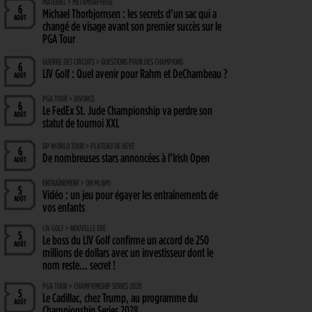
MATÉRIEL > MÉTAMORPHOSE
6
Michael Thorbjornsen : les secrets d’un sac qui a
AOÛT
changé de visage avant son premier succès sur le
PGA Tour
GUERRE DES CIRCUITS > QUESTIONS POUR DES CHAMPIONS
6
LIV Golf : Quel avenir pour Rahm et DeChambeau ?
AOÛT
PGA TOUR > DIVORCE
6
Le FedEx St. Jude Championship va perdre son
AOÛT
statut de tournoi XXL
DP WORLD TOUR > PLATEAU DE RÊVE
6
De nombreuses stars annoncées à l’Irish Open
AOÛT
ENTRAÎNEMENT > ON M(&M)
5
Vidéo : un jeu pour égayer les entraînements de
AOÛT
vos enfants
LIV GOLF > NOUVELLE ÈRE
5
Le boss du LIV Golf confirme un accord de 250
AOÛT
millions de dollars avec un investisseur dont le
nom reste… secret !
PGA TOUR > CHAMPIONSHIP SERIES 2028
5
Le Cadillac, chez Trump, au programme du
AOÛT
Championship Series 2028