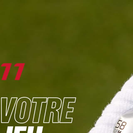
DIGITAL
LE MÉDIA
DU GOLF
L
JOUER & PROGRESSER
PARCOURS & DESTINATIONS
BIBLI