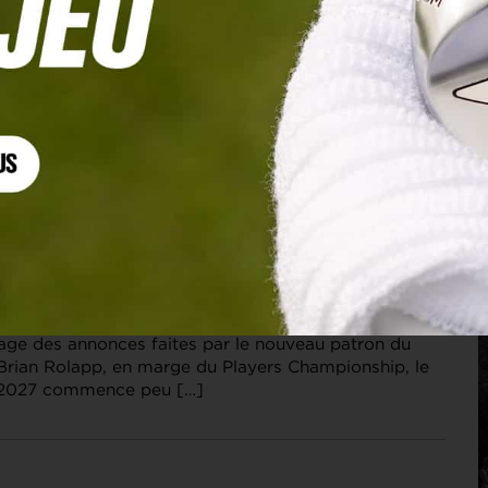
 PGA TOUR
rier 2027 du PGA Tour prend forme, et ça bouge
llage des annonces faites par le nouveau patron du
Brian Rolapp, en marge du Players Championship, le
r 2027 commence peu […]