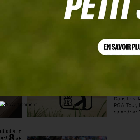
Les articles
The Players
27 MAI. 2026 |
Le calend
déjà !
Dans le si
PGA Tour, 
calendrie