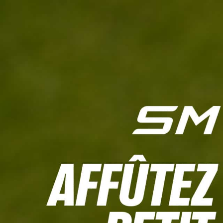
L'HEBDO
CALCULETTE WHS
JEU CONCOURS
À LA UNE
LIVE SCORING
TOUTE L'INFO
MATÉRIE