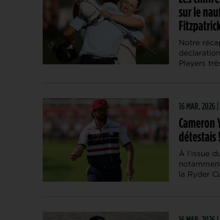
sur le nau
Fitzpatric
Notre récap
déclaratio
Players tr
16 MAR. 2026 |
Cameron Y
détestais 
À l’issue 
notamment 
la Ryder Cu
16 MAR. 2026 |