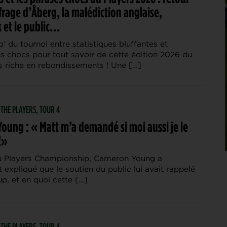
frage d’Åberg, la malédiction anglaise,
k et le public…
’ du tournoi entre statistiques bluffantes et
ns chocs pour tout savoir de cette édition 2026 du
ès riche en rebondissements ! Une […]
 THE PLAYERS, TOUR 4
oung : « Matt m’a demandé si moi aussi je le
!»
du Players Championship, Cameron Young a
expliqué que le soutien du public lui avait rappelé
p, et en quoi cette […]
 THE PLAYERS, TOUR 4