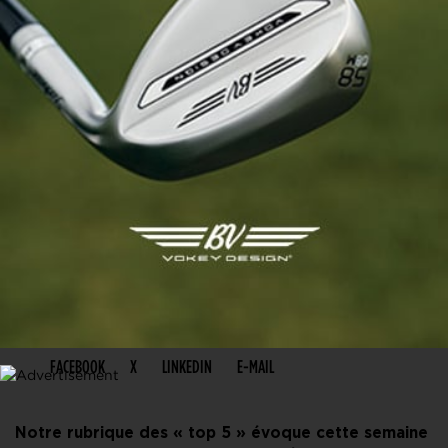
PARTAGER CET ARTICLE
FACEBOOK
X
LINKEDIN
E-MAIL
Notre rubrique des « top 5 » évoque cette semaine