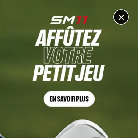
DIGITAL
LE MÉDIA
DU GOLF
×
PRATIQUE
Les cinq meilleures raisons de jouer au golf en hiver
(même si on préfère l’été)
27 DÉCEMBRE 2023