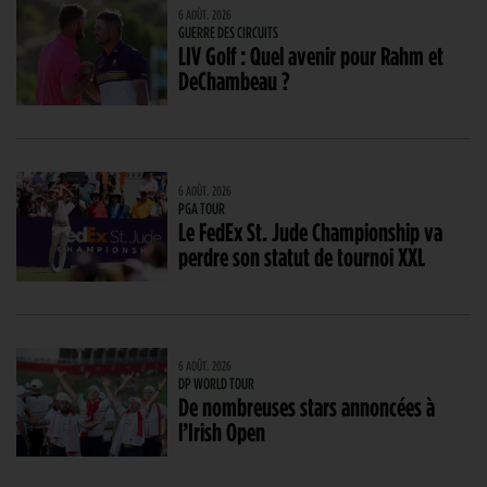
6 AOÛT. 2026
GUERRE DES CIRCUITS
LIV Golf : Quel avenir pour Rahm et
DeChambeau ?
6 AOÛT. 2026
PGA TOUR
Le FedEx St. Jude Championship va
perdre son statut de tournoi XXL
6 AOÛT. 2026
DP WORLD TOUR
De nombreuses stars annoncées à
l’Irish Open