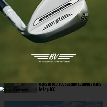
Et si un “banni” du LIV s’imposait
cette semaine sur le PGA Tour ?
5 JUIN. 2026 | LIV GOLF ANDALUCIA, TOUR 2
Tyrrell Hatton signe brillamment son
retour. Victor Perez recule !
20 AVR. 2026 | CLASSEMENT MONDIAL
Classement mondial : Rahm de retour
dans le top 20. Saddier toujours dans
le top 100