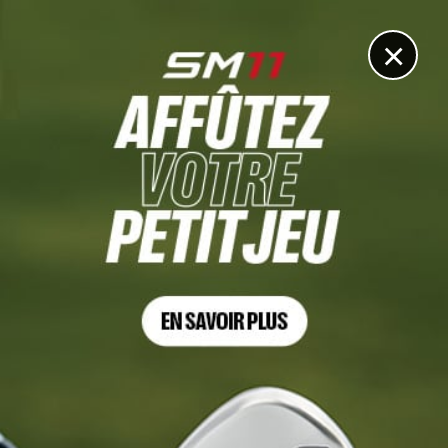
DIGITAL
LE MÉDIA
DU GOLF
×
Les articles
David Puig
8 JUIL. 2026 | GENESIS SCOTTISH OPEN