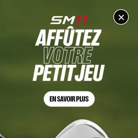
DIGITAL
LE MÉDIA
DU GOLF
×
Les articles
Emiliano Grillo
26 JUIL. 2026 | 3M OPEN, TOUR 3