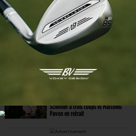
Le prodige Jackson Koivun se porte
en tête mais Scottie Scheffler ne
compte pas en rester là
25 JUIL. 2026 | 3M OPEN, TOUR 2
Michael Kim nouveau leader record,
Scottie Scheffler à sept coups et
Matthieu Pavon recalé
24 JUIL. 2026 | 3M OPEN, TOUR 1
Ben Kohles premier leader, Scottie
Scheffler à trois coups et Matthieu
Pavon en retrait