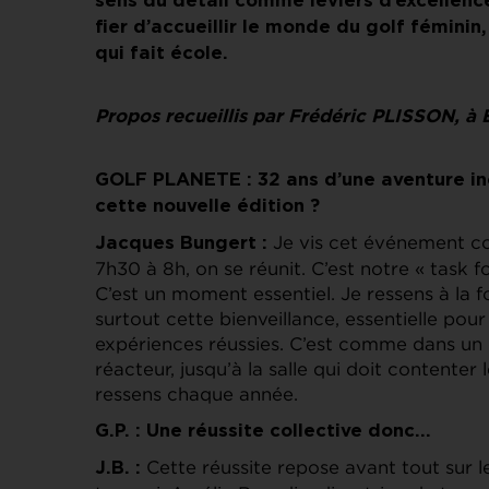
sens du détail comme leviers d’excellen
fier d’accueillir le monde du golf féminin,
qui fait école.
Propos recueillis par Frédéric PLISSON, à 
GOLF PLANETE : 32 ans d’une aventure i
cette nouvelle édition ?
Je vis cet événement co
Jacques Bungert :
7h30 à 8h, on se réunit. C’est notre « task 
C’est un moment essentiel. Je ressens à la f
surtout cette bienveillance, essentielle po
expériences réussies. C’est comme dans un 
réacteur, jusqu’à la salle qui doit contenter
ressens chaque année.
G.P. : Une réussite collective donc…
Cette réussite repose avant tout sur l
J.B. :