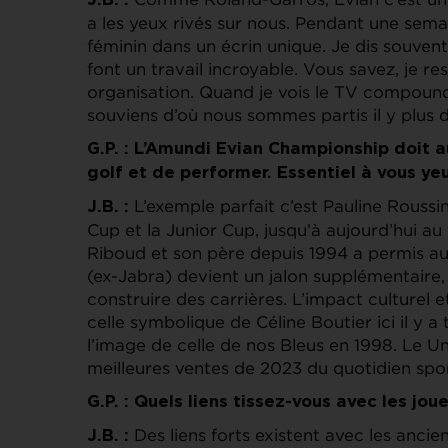
J.B. :
a les yeux rivés sur nous. Pendant une sema
féminin dans un écrin unique. Je dis souvent q
font un travail incroyable. Vous savez, je re
organisation. Quand je vois le TV compound
souviens d’où nous sommes partis il y plus d
G.P. : L’Amundi Evian Championship doit 
golf et de performer. Essentiel à vous ye
L’exemple parfait c’est Pauline Roussi
J.B. :
Cup et la Junior Cup, jusqu’à aujourd’hui a
Riboud et son père depuis 1994 a permis a
(ex-Jabra) devient un jalon supplémentaire,
construire des carrières. L’impact culturel 
celle symbolique de Céline Boutier ici il y a 
l’image de celle de nos Bleus en 1998. Le U
meilleures ventes de 2023 du quotidien sport
G.P. : Quels liens tissez-vous avec les jou
Des liens forts existent avec les anc
J.B. :