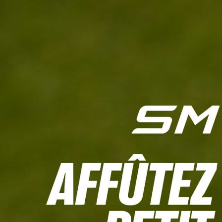
L'HEBDO
CALCULETTE WHS
JEU CONCOURS
À LA UNE
LIVE SCORING
TOUTE L'INFO
MATÉRIE