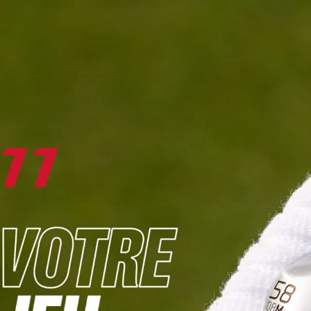
DIGITAL
LE MÉDIA
DU GOLF
L
JOUER & PROGRESSER
PARCOURS & DESTINATIONS
BIBLI