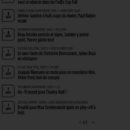
veut se relancer dans les FedEx Cup Fall
PINNACLE BANK CHAMPIONSHIP, TOUR 2 > KORN FERRY TOUR
8
Jérémy Gandon à huit coups du leader, Paul Barjon
AOÛT
recalé
WYNDHAM CHAMPIONSHIP, TOUR 2 > PGA TOUR
8
Beau Hossler persiste et signe, Saddier y prend
AOÛT
goût, Pavon gâche tout
SCOTTISH CHALLENGE, TOUR 2 > HOTELPLANNER TOUR
7
Le sans-faute de Christofer Blomstrand. Julien Brun
AOÛT
en résistance
LIV GOLF NEW YORK, TOUR 2 > LIV GOLF
7
Joaquin Niemann en route pour un neuvième titre,
AOÛT
Victor Perez loin du compte
PIF LONDON CHAMPIONSHIP, TOUR 2 > LET
7
Un -11 record pour Charley Hull !
AOÛT
CSK STEEL WOMEN´S OPEN > LADIES EUROPEAN TOUR ACCESS SERIES
7
Doublé pour Moa Svedenskiold après un play-off à
AOÛT
trois
SOLHEIM CUP 2026 > FRENCH TOUCH
<
1 / 3
>
7
Nastasia Nadaud : « Un moment très spécial, que
AOÛT