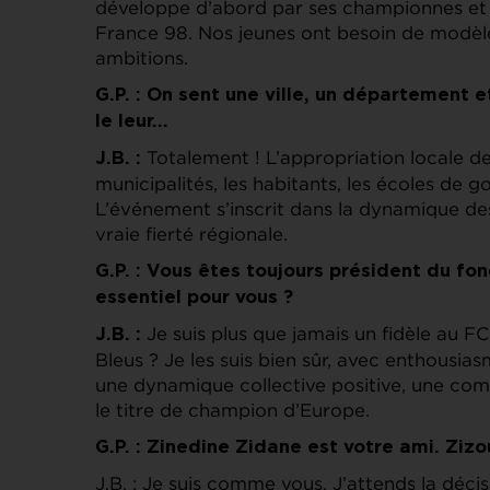
développe d’abord par ses championnes e
France 98. Nos jeunes ont besoin de modèles
ambitions.
G.P. : On sent une ville, un département e
le leur…
Totalement ! L’appropriation locale d
J.B. :
municipalités, les habitants, les écoles de g
L’événement s’inscrit dans la dynamique des
vraie fierté régionale.
G.P. : Vous êtes toujours président du fon
essentiel pour vous ?
Je suis plus que jamais un fidèle au F
J.B. :
Bleus ? Je les suis bien sûr, avec enthousiasm
une dynamique collective positive, une comp
le titre de champion d’Europe.
G.P. : Zinedine Zidane est votre ami. Zizo
J.B. : Je suis comme vous. J’attends la déci