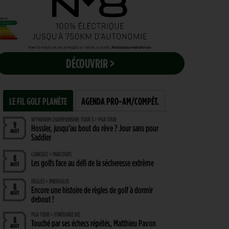
DÉCOUVRIR >
LE FIL GOLF PLANÈTE
AGENDA PRO-AM/COMPÉT.
WYNDHAM CHAMPIONSHIP, TOUR 3 > PGA TOUR
9
Hossler, jusqu’au bout du rêve ? Jour sans pour
AOÛT
Saddier
CANICULE > PARCOURS
8
Les golfs face au défi de la sécheresse extrême
AOÛT
RÈGLES > IMBROGLIO
8
Encore une histoire de règles de golf à dormir
AOÛT
debout !
PGA TOUR > ITINÉRAIRE BIS
8
Touché par ses échecs répétés, Matthieu Pavon
AOÛT