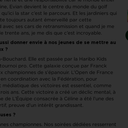
ine, Evian devient le centre du monde du golf
u’ici la star c’est le parcours. Et les jardiniers qui
ste toujours autant émerveillé par cette
 avec ses cars de retransmission et quand je me
e trente ans, je me dis que c’est incroyable.
aussi donner envie à nos jeunes de se mettre au
ux ?
n-Bouchard. Elle est passée par la Haribo Kids
u tournoi pro. Cette galaxie conçue par Franck
ux championnes de s’épanouir. L’Open de France
 en coordination avec la Fédération, pour
et médiatique des victoires est essentiel, comme
trois ans. Cette victoire a créé un déclic mental, à
ne de L’Équipe consacrée à Céline a été l’une des
if, preuve d’un intérêt grandissant.
euses ?
iennes championnes. Nos soirées dédiées resserrent