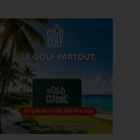
je n’oublierai jamais »
WYNDHAM CHAMPIONSHIP, TOUR 1 > PGA TOUR
7
Hossler veut briser la malédiction, Saddier fringant,
AOÛT
Pavon serre les dents
WYNDHAM CHAMPIONSHIP > CHAMBOULETOUT
6
Des changements de matériel Majeurs avant le
AOÛT
dernier tournoi de la saison régulière
MATÉRIEL > MÉTAMORPHOSE
6
Michael Thorbjornsen : les secrets d’un sac qui a
AOÛT
changé de visage avant son premier succès sur le
PGA Tour
GUERRE DES CIRCUITS > QUESTIONS POUR DES CHAMPIONS
6
LIV Golf : Quel avenir pour Rahm et DeChambeau ?
AOÛT
PGA TOUR > DIVORCE
6
Le FedEx St. Jude Championship va perdre son
AOÛT
statut de tournoi XXL
DP WORLD TOUR > PLATEAU DE RÊVE
6
De nombreuses stars annoncées à l’Irish Open
AOÛT
ENTRAÎNEMENT > ON M(&M)
5
Vidéo : un jeu pour égayer les entraînements de
AOÛT