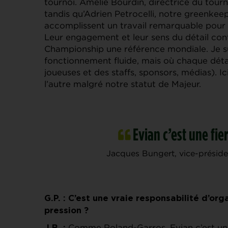
tournoi. Amélie Bourdin, directrice du tour
tandis qu’Adrien Petrocelli, notre greenkeepe
accomplissent un travail remarquable pour
Leur engagement et leur sens du détail con
Championship une référence mondiale. Je su
fonctionnement fluide, mais où chaque détai
joueuses et des staffs, sponsors, médias). I
l’autre malgré notre statut de Majeur.
Evian c’est une fie
Jacques Bungert, vice-présid
G.P. : C’est une vraie responsabilité d’or
pression ?
Comme Roland-Garros, Evian c’est une 