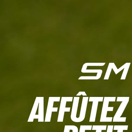
L'HEBDO
CALCULETTE WHS
JEU CONCOURS
À LA UNE
LIVE SCORING
TOUTE L'INFO
MATÉRIE