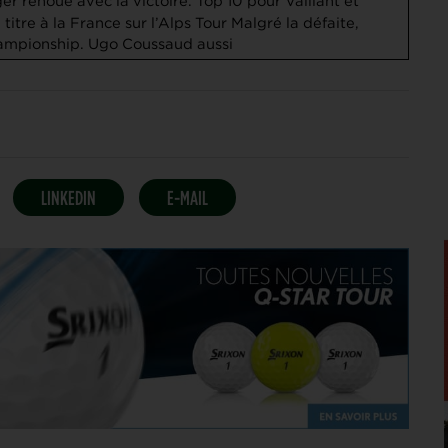
r renoue avec la victoire. Top 10 pour Vaillant et
titre à la France sur l’Alps Tour
Malgré la défaite,
ampionship. Ugo Coussaud aussi
LINKEDIN
E-MAIL