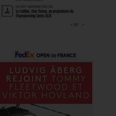
PGA TOUR > CHAMPIONSHIP SERIES 2028
5
Le Cadillac, chez Trump, au programme du
AOÛT
Championship Series 2028
MATÉRIEL > WEDGE
<
1 / 3
>
4
Cleveland RTZ 2 : Roger Cleveland remet sa
AOÛT
signature au cœur du petit jeu
RYDER CUP 2027 > MODE D'EMPLOI
4
Team Europe : Comment se qualifier pour la
AOÛT
prochaine Ryder Cup ?
GOLF EN FRANCE > LIEU UNIQUE
4
L’Évian Resort Golf Club Academy célèbre 20 ans
AOÛT
d’excellence, d’innovation et de transmission
PGA TOUR > ENJEUX
4
Fin de saison du PGA Tour : Mode d’emploi
AOÛT
SAVOIR VIVRE > LA COMPLAINTE DU GOLFEUR
4
Etiquette : ne cherchez pas d’excuse, tout le monde
AOÛT
s’en fiche !
SOLHEIM CUP 2026 > CHOIX
4
Solheim Cup 2026 : ces cinq joueuses qui restent à
AOÛT
quai malgré leur candidature