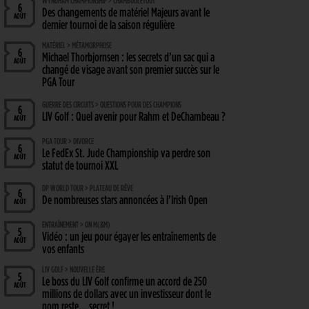
WYNDHAM CHAMPIONSHIP > CHAMBOULETOUT
6
Des changements de matériel Majeurs avant le
AOÛT
dernier tournoi de la saison régulière
MATÉRIEL > MÉTAMORPHOSE
6
Michael Thorbjornsen : les secrets d’un sac qui a
AOÛT
changé de visage avant son premier succès sur le
PGA Tour
GUERRE DES CIRCUITS > QUESTIONS POUR DES CHAMPIONS
6
LIV Golf : Quel avenir pour Rahm et DeChambeau ?
AOÛT
PGA TOUR > DIVORCE
6
Le FedEx St. Jude Championship va perdre son
AOÛT
statut de tournoi XXL
DP WORLD TOUR > PLATEAU DE RÊVE
6
De nombreuses stars annoncées à l’Irish Open
AOÛT
ENTRAÎNEMENT > ON M(&M)
5
Vidéo : un jeu pour égayer les entraînements de
AOÛT
vos enfants
LIV GOLF > NOUVELLE ÈRE
5
Le boss du LIV Golf confirme un accord de 250
AOÛT
millions de dollars avec un investisseur dont le
nom reste… secret !