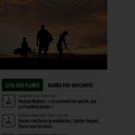
LE FIL GOLF PLANÈTE
AGENDA PRO-AM/COMPÉT.
SOLHEIM CUP 2026 > FRENCH TOUCH
7
Nastasia Nadaud : « Un moment très spécial, que
AOÛT
je n’oublierai jamais »
WYNDHAM CHAMPIONSHIP, TOUR 1 > PGA TOUR
7
Hossler veut briser la malédiction, Saddier fringant,
AOÛT
Pavon serre les dents