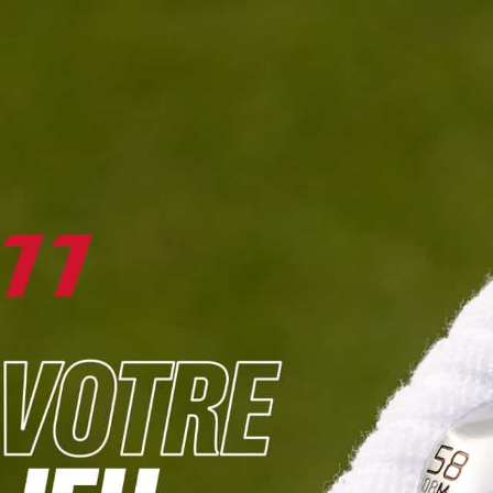
DIGITAL
LE MÉDIA
DU GOLF
L
JOUER & PROGRESSER
PARCOURS & DESTINATIONS
BIBLI