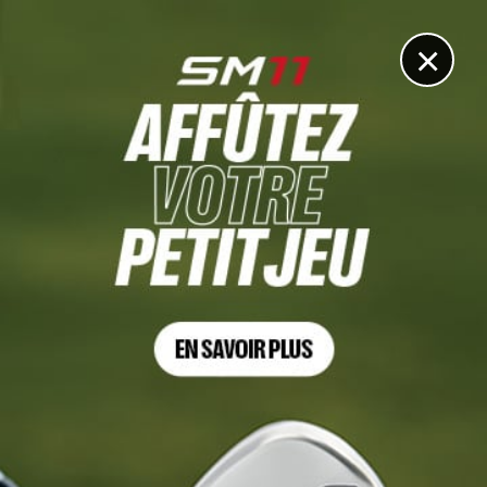
DIGITAL
LE MÉDIA
DU GOLF
×
DIMENSION DATA PRO-AM, TOUR 3
Ravetto touche au but, Hébert et Pineau dans le top 3
17 FÉVRIER 2024