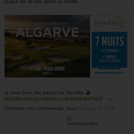
joueur de 26 ans après sa partie.
A save from the beach for Ravetto 🏖️
—
#DDProAm
pic.twitter.com/EkSK4m7VkZ
Challenge Tour (@Challenge_Tour)
February 17, 2024