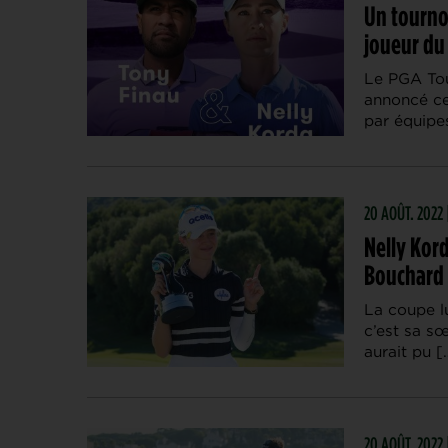
Un tournoi
joueur du
Le PGA Tou
annoncé ce
par équipe
20 AOÛT. 2022
Nelly Kord
Bouchard 
La coupe lu
c’est sa sœ
aurait pu [
20 AOÛT. 2022