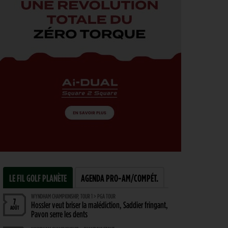
LE FIL GOLF PLANÈTE
AGENDA PRO-AM/COMPÉT.
WYNDHAM CHAMPIONSHIP, TOUR 1 > PGA TOUR
7
Hossler veut briser la malédiction, Saddier fringant,
AOÛT
Pavon serre les dents