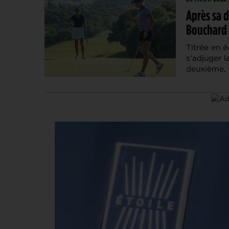
Après sa 
Bouchard e
Titrée en é
s’adjuger l
deuxième, 