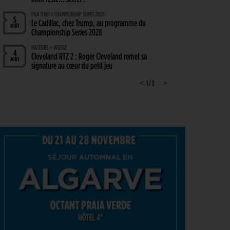
PGA TOUR > CHAMPIONSHIP SERIES 2028
5
Le Cadillac, chez Trump, au programme du
AOÛT
Championship Series 2028
MATÉRIEL > WEDGE
4
Cleveland RTZ 2 : Roger Cleveland remet sa
AOÛT
signature au cœur du petit jeu
RYDER CUP 2027 > MODE D'EMPLOI
<
1 / 3
>
4
Team Europe : Comment se qualifier pour la
AOÛT
prochaine Ryder Cup ?
GOLF EN FRANCE > LIEU UNIQUE
4
L’Évian Resort Golf Club Academy célèbre 20 ans
AOÛT
d’excellence, d’innovation et de transmission
PGA TOUR > ENJEUX
4
Fin de saison du PGA Tour : Mode d’emploi
AOÛT
SAVOIR VIVRE > LA COMPLAINTE DU GOLFEUR
4
Etiquette : ne cherchez pas d’excuse, tout le monde
AOÛT
s’en fiche !
SOLHEIM CUP 2026 > CHOIX
4
Solheim Cup 2026 : ces cinq joueuses qui restent à
AOÛT
quai malgré leur candidature