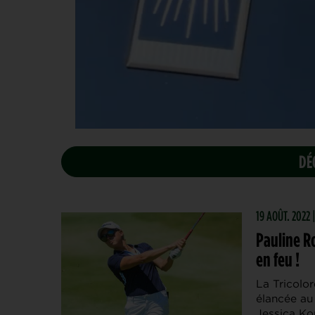
DÉ
19 AOÛT. 2022
Pauline R
en feu !
La Tricolo
élancée au
Jessica Ko