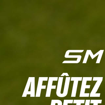
L'HEBDO
CALCULETTE WHS
JEU CONCOURS
À LA UNE
LIVE SCORING
TOUTE L'INFO
MATÉRIE