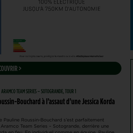
COUVRIR >
 | ARAMCO TEAM SERIES – SOTOGRANDE, TOUR 1
oussin-Bouchard à l’assaut d’une Jessica Korda
re Pauline Roussin-Bouchard s’est parfaitement
 Aramco Team Series – Sotogrande, derrière une
rda en feu. En individuel comme en équipe, Pauline