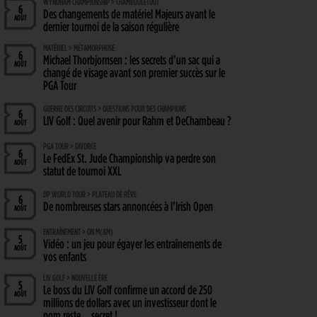
WYNDHAM CHAMPIONSHIP > CHAMBOULETOUT
6
Des changements de matériel Majeurs avant le
AOÛT
dernier tournoi de la saison régulière
MATÉRIEL > MÉTAMORPHOSE
6
Michael Thorbjornsen : les secrets d’un sac qui a
AOÛT
changé de visage avant son premier succès sur le
PGA Tour
GUERRE DES CIRCUITS > QUESTIONS POUR DES CHAMPIONS
6
LIV Golf : Quel avenir pour Rahm et DeChambeau ?
AOÛT
PGA TOUR > DIVORCE
6
Le FedEx St. Jude Championship va perdre son
AOÛT
statut de tournoi XXL
DP WORLD TOUR > PLATEAU DE RÊVE
6
De nombreuses stars annoncées à l’Irish Open
AOÛT
ENTRAÎNEMENT > ON M(&M)
5
Vidéo : un jeu pour égayer les entraînements de
AOÛT
vos enfants
LIV GOLF > NOUVELLE ÈRE
5
Le boss du LIV Golf confirme un accord de 250
AOÛT
millions de dollars avec un investisseur dont le
nom reste… secret !