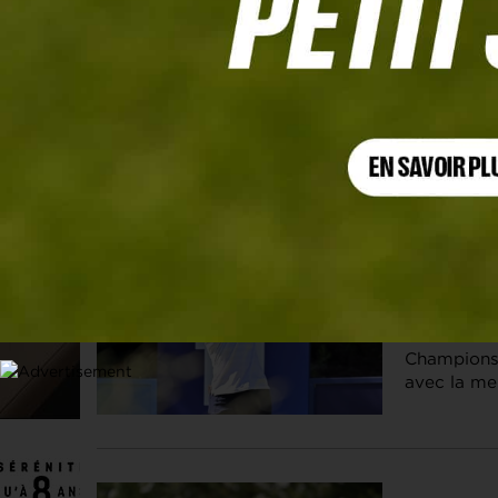
Les articles
jessica korda
4 AVR. 2026 |
Lauren Cou
Co-Leader 
Championsh
avec la mei