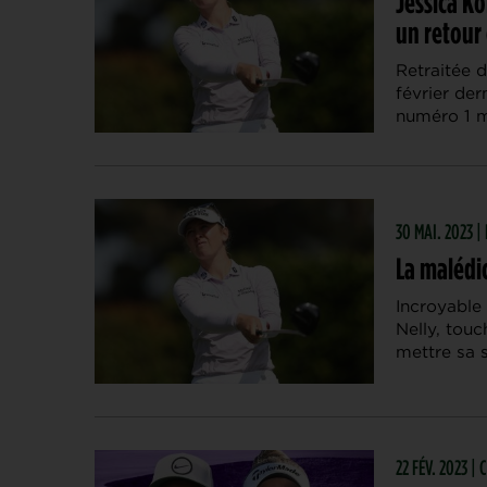
Jessica Ko
un retour
Retraitée 
février der
numéro 1 mo
30 MAI. 2023 
La malédic
Incroyable
Nelly, touc
mettre sa 
22 FÉV. 2023 |