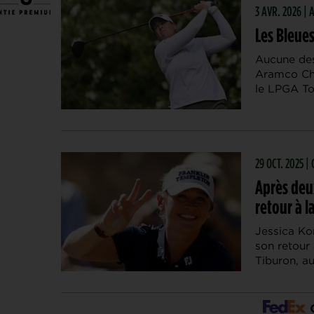
3 AVR. 2026 |
Les Bleues
Aucune des
Aramco Ch
le LPGA Tou
29 OCT. 2025 
Après deux
retour à l
Jessica Kor
son retour 
Tiburon, a