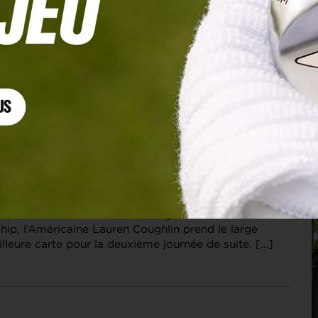
 ARAMCO CHAMPIONSHIP, TOUR 2
ghlin prend le large, trois Bleues passent le cut
après le premier tour du prestigieux Aramco
ip, l’Américaine Lauren Coughlin prend le large
lleure carte pour la deuxième journée de suite. […]