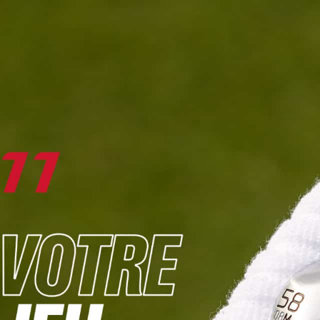
DIGITAL
LE MÉDIA
DU GOLF
L
JOUER & PROGRESSER
PARCOURS & DESTINATIONS
BIBLI