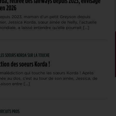
rda, retirée des fairways depuis 2023, envisage
 en 2026
depuis 2023, maman d’un petit Greyson depuis
nier, Jessica Korda, sœur ainée de Nelly, l’actuelle
ndiale, a laissé entendre qu’elle pourrait […]
| LES SOEURS KORDA SUR LA TOUCHE
tion des soeurs Korda !
 malédiction qui touche les sœurs Korda ! Après
hée au dos, c’est au tour de son ainée, Jessica, de
saison entre […]
 CIRCUITS PROS