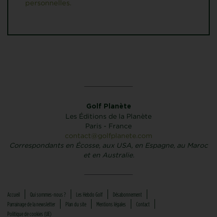
personnelles.
Golf Planète
Les Éditions de la Planète
Paris - France
contact@golfplanete.com
Correspondants en Écosse, aux USA, en Espagne, au Maroc
et en Australie.
Accueil
Qui sommes-nous ?
Les Hebdo Golf
Désabonnement
Parrainage de la newsletter
Plan du site
Mentions légales
Contact
Politique de cookies (UE)