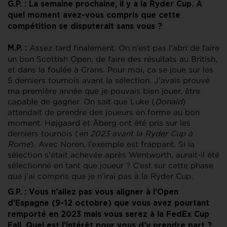
G.P. : La semaine prochaine, il y a la Ryder Cup. A
quel moment avez-vous compris que cette
compétition se disputerait sans vous ?
Assez tard finalement. On n’est pas l’abri de faire
M.P. :
un bon Scottish Open, de faire des résultats au British,
et dans la foulée à Crans. Pour moi, ça se joue sur les
5 derniers tournois avant la sélection. J’avais prouvé
ma première année que je pouvais bien jouer, être
capable de gagner. On sait que Luke (
Donald
)
attendait de prendre des joueurs en forme au bon
moment. Højgaard et Åberg ont été pris sur les
derniers tournois (
en 2023 avant la Ryder Cup à
Rome
). Avec Noren, l’exemple est frappant. Si la
sélection s’était achevée après Wentworth, aurait-il été
sélectionné en tant que joueur ? C’est sur cette phase
que j’ai compris que je n’irai pas à la Ryder Cup.
G.P. : Vous n’allez pas vous aligner à l’Open
d’Espagne (9-12 octobre) que vous avez pourtant
remporté en 2023 mais vous serez à la FedEx Cup
Fall. Quel est l’intérêt pour vous d’y prendre part ?