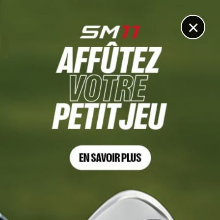
DIGITAL
LE MÉDIA
DU GOLF
×
FEDEX OPEN DE FRANCE
Matthieu Pavon : « Je me projette sur le PGA Tour pour
les dix prochaines années »
18 SEPTEMBRE 2025