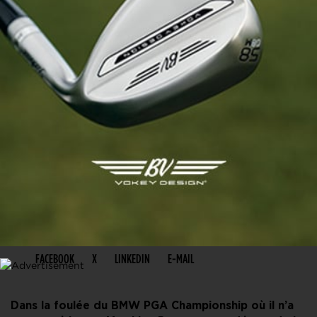
PARTAGER CET ARTICLE
FACEBOOK
X
LINKEDIN
E-MAIL
Dans la foulée du BMW PGA Championship où il n’a