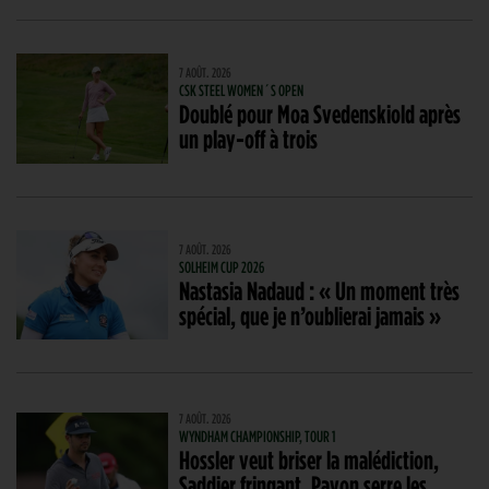
7 AOÛT. 2026
CSK STEEL WOMEN´S OPEN
Doublé pour Moa Svedenskiold après
un play-off à trois
7 AOÛT. 2026
SOLHEIM CUP 2026
Nastasia Nadaud : « Un moment très
spécial, que je n’oublierai jamais »
7 AOÛT. 2026
WYNDHAM CHAMPIONSHIP, TOUR 1
Hossler veut briser la malédiction,
Saddier fringant, Pavon serre les