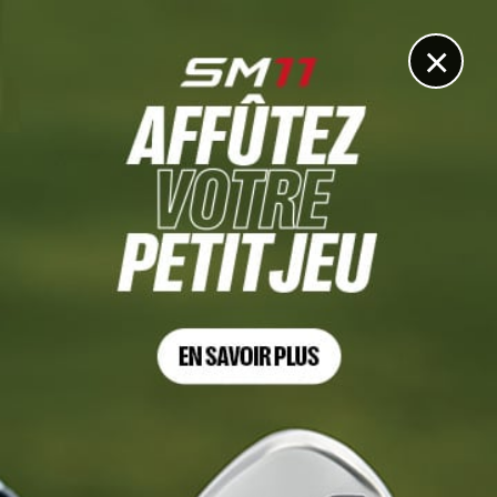
DIGITAL
LE MÉDIA
DU GOLF
×
Les articles
Francesco Molinari
16 JUIL. 2026 | THE OPEN, TOUR 1