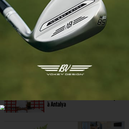
Lev Grinberg : « Pas beaucoup de
stress aujourd’hui ! »
24 JUIN. 2026 | RYDER CUP 2027
Après Edoardo, Francesco Molinari
rejoint Luke Donald en tant que vice-
capitaine
28 AVR. 2026 | TURKISH AIRLINES OPEN
Martin Couvra remet son titre en jeu
à Antalya