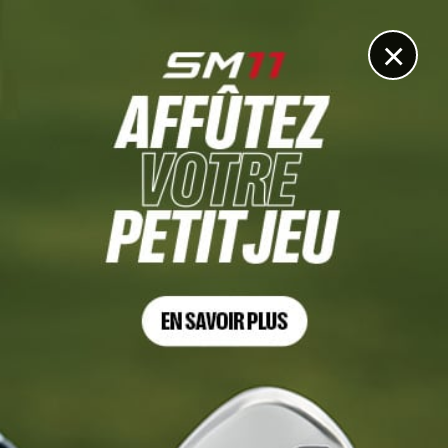
DIGITAL
LE MÉDIA
DU GOLF
×
Les articles
Jean Bekirian
4 AVR. 2026 | OPEN PGA DE MONT-DE-MARSAN