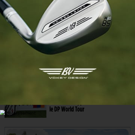
Andoni Etchenique s’offre l’Open PGA
France ARKEA de Mont-de-Marsan
7 FÉV. 2025 | COMMERCIAL BANK QATAR MASTERS, TOUR 2
Jean Bekirian entre dans l’histoire du
golf arménien…
15 NOV. 2024 | PIONNIER
Jean Bekirian, premier Arménien sur
le DP World Tour