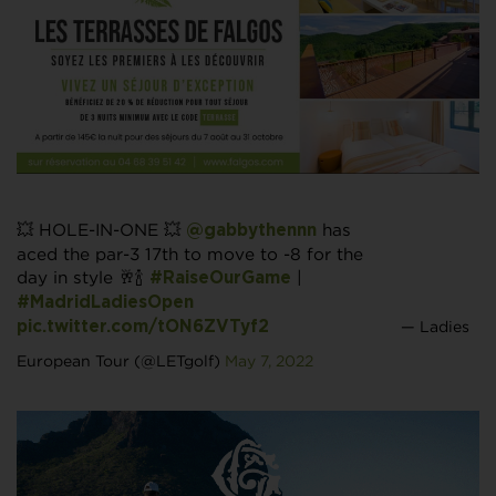
💥 HOLE-IN-ONE 💥
has
@gabbythennn
aced the par-3 17th to move to -8 for the
day in style 🥂🍾
|
#RaiseOurGame
#MadridLadiesOpen
— Ladies
pic.twitter.com/tON6ZVTyf2
European Tour (@LETgolf)
May 7, 2022