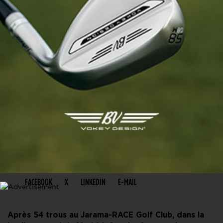
PARTAGER CET ARTICLE
FACEBOOK
X
LINKEDIN
E-MAIL
Après 54 trous au Jarama-RACE Golf Club, dans la