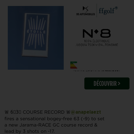
DÉCOUVRIR >
🚨 6⃣3⃣ COURSE RECORD 🚨
@anapelaezt
fires a sensational bogey-free 63 (-9) to set
a new Jarama-RACE GC course record &
lead by 3 shots on -17.