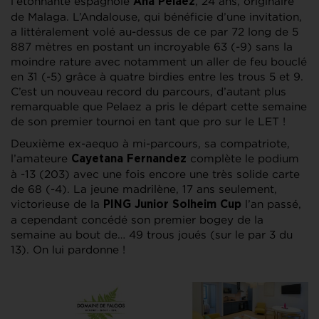
l’étonnante espagnole
, 24 ans, originaire
Ana Pelaez
de Malaga. L’Andalouse, qui bénéficie d’une invitation,
a littéralement volé au-dessus de ce par 72 long de 5
887 mètres en postant un incroyable 63 (-9) sans la
moindre rature avec notamment un aller de feu bouclé
en 31 (-5) grâce à quatre birdies entre les trous 5 et 9.
C’est un nouveau record du parcours, d’autant plus
remarquable que Pelaez a pris le départ cette semaine
de son premier tournoi en tant que pro sur le LET !
Deuxième ex-aequo à mi-parcours, sa compatriote,
l’amateure
complète le podium
Cayetana Fernandez
à -13 (203) avec une fois encore une très solide carte
de 68 (-4). La jeune madrilène, 17 ans seulement,
victorieuse de la
l’an passé,
PING Junior Solheim Cup
a cependant concédé son premier bogey de la
semaine au bout de… 49 trous joués (sur le par 3 du
13). On lui pardonne !