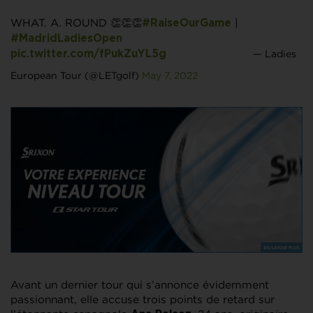
WHAT. A. ROUND 👏👏👏
|
#RaiseOurGame
#MadridLadiesOpen
— Ladies
pic.twitter.com/fPukZuYL5g
European Tour (@LETgolf)
May 7, 2022
Avant un dernier tour qui s’annonce évidemment
passionnant, elle accuse trois points de retard sur