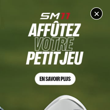
DIGITAL
LE MÉDIA
DU GOLF
×
MADRID LADIES OPEN, TOUR 3
Agathe Sauzon, seule deuxième à trois points de
l’Espagnole Ana Pelaez
7 MAI 2022