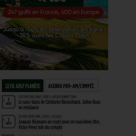
LE FIL GOLF PLANÈTE
AGENDA PRO-AM/COMPÉT.
SCOTTISH CHALLENGE, TOUR 2 > HOTELPLANNER TOUR
7
Le sans-faute de Christofer Blomstrand. Julien Brun
AOÛT
en résistance
LIV GOLF NEW YORK, TOUR 2 > LIV GOLF
7
Joaquin Niemann en route pour un neuvième titre,
AOÛT
Victor Perez loin du compte