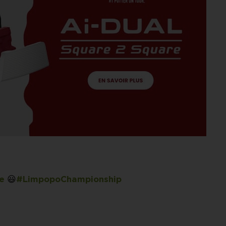
😃
e
#LimpopoChampionship