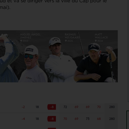
 et va se diriger vers la ville du Cap pour le
mai).