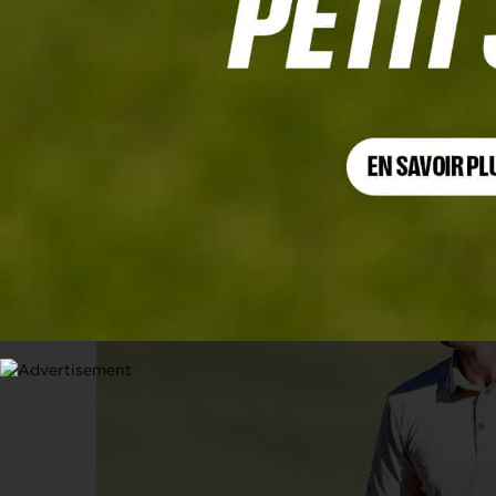
LIMPOPO CHAMPIONSHIP
Brandon Stone vainqueur en play-off
25 AVRIL 2021