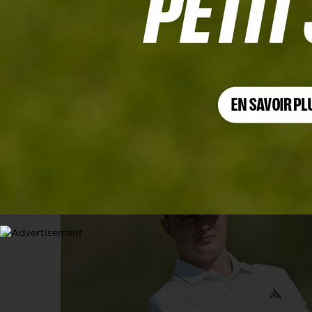
AFRASIA BANK MAURITIUS OPEN, TOUR 4
Coup double pour Jayden Schaper, le
21 DÉCEMBRE 2025