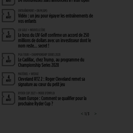
AOÛT
ENTRAÎNEMENT > ON M(&M)
5
Vidéo : un jeu pour égayer les entraînements de
AOÛT
vos enfants
LIV GOLF > NOUVELLE ÈRE
5
Le boss du LIV Golf confirme un accord de 250
AOÛT
millions de dollars avec un investisseur dont le
nom reste… secret !
PGA TOUR > CHAMPIONSHIP SERIES 2028
5
Le Cadillac, chez Trump, au programme du
AOÛT
Championship Series 2028
MATÉRIEL > WEDGE
4
Cleveland RTZ 2 : Roger Cleveland remet sa
AOÛT
signature au cœur du petit jeu
RYDER CUP 2027 > MODE D'EMPLOI
4
Team Europe : Comment se qualifier pour la
AOÛT
prochaine Ryder Cup ?
GOLF EN FRANCE > LIEU UNIQUE
<
1 / 3
>
4
L’Évian Resort Golf Club Academy célèbre 20 ans
AOÛT
d’excellence, d’innovation et de transmission
PGA TOUR > ENJEUX