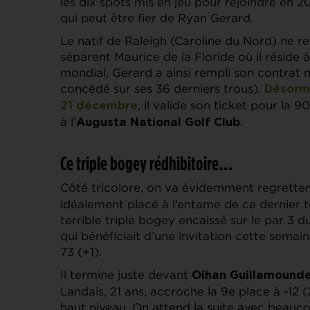
les dix spots mis en jeu pour rejoindre en 2
qui peut être fier de Ryan Gerard.
Le natif de Raleigh (Caroline du Nord) ne re
séparent Maurice de la Floride où il réside 
mondial, Gerard a ainsi rempli son contrat 
concédé sur ses 36 derniers trous).
Désorma
, il valide son ticket pour la 
21 décembre
à l’
.
Augusta National Golf Club
Ce triple bogey rédhibitoire…
Côté tricolore, on va évidemment regretter c
idéalement placé à l’entame de ce dernier to
terrible triple bogey encaissé sur le par 3 d
qui bénéficiait d’une invitation cette semain
73 (+1).
Il termine juste devant
Oihan Guillamound
Landais, 21 ans, accroche la 9e place à -12 (
haut niveau. On attend la suite avec beauco