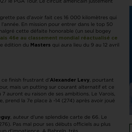
027 le PGA Tour. Le circuit américain justement
grette pas d’avoir fait ces 16 000 kilomètres qui
à l’année. En mission pour entrer dans le top 50
malgré cette défaite honorable (un seul bogey
is 46e au classement mondial réactualisé ce
90e édition du
qui aura lieu du 9 au 12 avril
Masters
e finish frustrant d’
, pourtant
Alexander Levy
ur, mais un putting sur courant alternatif et ce
u 7 auront eu raison de ses ambitions. Le Varois,
e, prend la 7e place à -14 (274) après avoir joué
, auteur d’une splendide carte de 66. Le
eguy
276). Pas mal pour ses débuts officiels au plus
up d’impatience. A Bahreïn, très