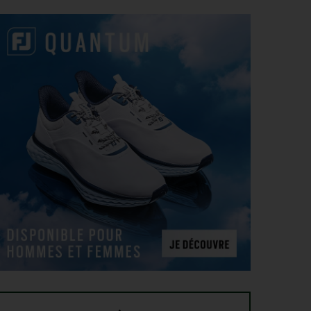
4
Fin de saison du PGA Tour : Mode d’emploi
AOÛT
SAVOIR VIVRE > LA COMPLAINTE DU GOLFEUR
4
Etiquette : ne cherchez pas d’excuse, tout le monde
AOÛT
s’en fiche !
SOLHEIM CUP 2026 > CHOIX
4
Solheim Cup 2026 : ces cinq joueuses qui restent à
AOÛT
quai malgré leur candidature
SOLHEIM CUP 2026 > QUALIFIÉES !
4
Angel Yin et Jennifer Kupcho rejoignent Nelly
AOÛT
Korda dans la liste des qualifiées pour la Solheim
Cup 2026
PGA TOUR > PÉPITE
4
Qui est Tommy Morrison, la nouvelle pépite qui
AOÛT
s’apprête à débarquer sur le PGA Tour ?
WYNDHAM CHAMPIONSHIP > FEDEXCUP
4
FedExCup : Bradley, Day, Koepka, Finau… Pavon
AOÛT
et Saddier jouent gros au Wyndham Championship
WYNDHAM CHAMPIONSHIP > PGA TOUR
4
Patrick Cantlay et Michael Thorbjornsen renoncent
AOÛT
au Wyndham Championship