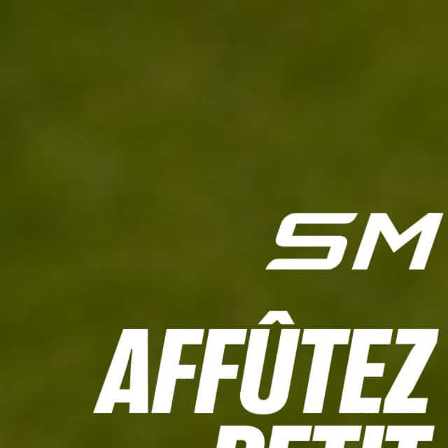
L'HEBDO
CALCULETTE WHS
JEU CONCOURS
À LA UNE
LIVE SCORING
TOUTE L'INFO
MATÉRIE