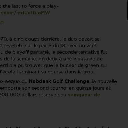
the last to force a play-
ter.com/mdUc1tuoMW
025
271), à cinq coups derrière, le duo devait se
te-à-tête sur le par 5 du 18 avec un vent
ou de playoff partagé, la seconde tentative fut
s de la semaine. En deux à une vingtaine de
rd n’a pu trouver que le bunker de green sur
d’école terminant sa course dans le trou.
 ex aequo du
, la nouvelle
Nebdank Golf Challenge
 remporte son second tournoi en quinze jours et
e 200 000 dollars réservée au
vainqueur de