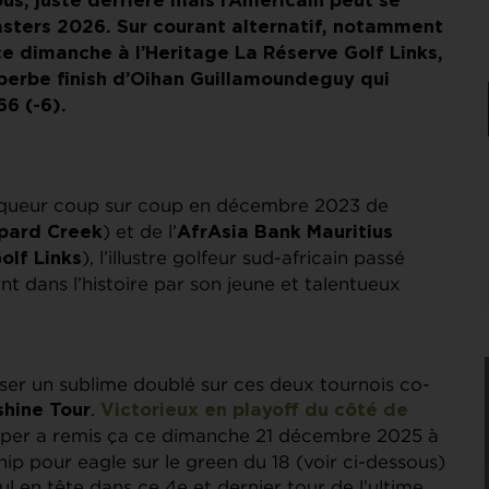
us, juste derrière mais l’Américain peut se
Masters 2026. Sur courant alternatif, notamment
ce dimanche à l’Heritage La Réserve Golf Links,
uperbe finish d’Oihan Guillamoundeguy qui
66 (-6).
ainqueur coup sur coup en décembre 2023 de
) et de l’
pard Creek
AfrAsia Bank Mauritius
), l’illustre golfeur sud-africain passé
olf Links
int dans l’histoire par son jeune et talentueux
liser un sublime doublé sur ces deux tournois co-
.
shine Tour
Victorieux en playoff du côté de
aper a remis ça ce dimanche 21 décembre 2025 à
chip pour eagle sur le green du 18 (voir ci-dessous)
ul en tête dans ce 4e et dernier tour de l’ultime