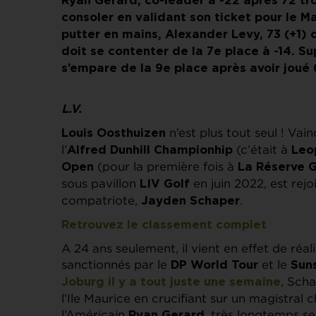
Ryan Gerard, co-leader à -22 après 72 tro
consoler en validant son ticket pour le 
putter en mains, Alexander Levy, 73 (+1) 
doit se contenter de la 7e place à -14. S
s’empare de la 9e place après avoir joué 
L.V.
n’est plus tout seul ! V
Louis Oosthuizen
l’
(c’était à
Alfred Dunhill Championhip
Leo
(pour la première fois à
Open
La Réserve G
sous pavillon
en juin 2022, est rejo
LIV Golf
compatriote,
.
Jayden Schaper
Retrouvez le classement complet
A 24 ans seulement, il vient en effet de réa
sanctionnés par le
et le
DP World Tour
Sun
, Sch
Joburg il y a tout juste une semaine
l’Ile Maurice en crucifiant sur un magistral 
l’Américain
, très longtemps se
Ryan Gerard