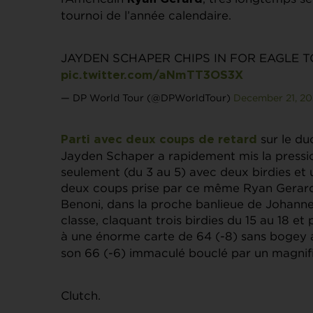
tournoi de l’année calendaire.
JAYDEN SCHAPER CHIPS IN FOR EAGLE T
pic.twitter.com/aNmTT3OS3X
— DP World Tour (@DPWorldTour)
December 21, 2
sur le du
Parti avec deux coups de retard
Jayden Schaper a rapidement mis la pressio
seulement (du 3 au 5) avec deux birdies et 
deux coups prise par ce même Ryan Gerard e
Benoni, dans la proche banlieue de Johannesb
classe, claquant trois birdies du 15 au 18 
à une énorme carte de 64 (-8) sans bogey 
son 66 (-6) immaculé bouclé par un magnifiqu
Clutch.