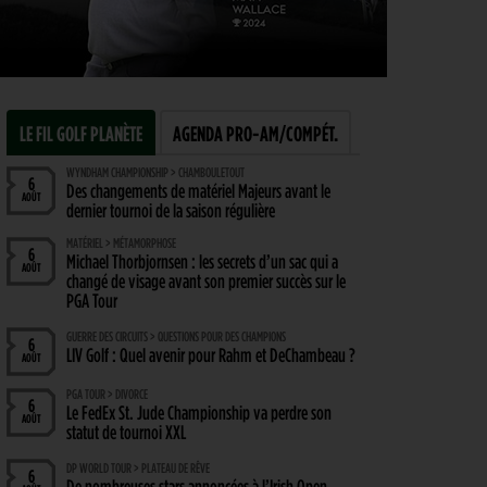
LE FIL GOLF PLANÈTE
AGENDA PRO-AM/COMPÉT.
WYNDHAM CHAMPIONSHIP > CHAMBOULETOUT
6
Des changements de matériel Majeurs avant le
AOÛT
dernier tournoi de la saison régulière
MATÉRIEL > MÉTAMORPHOSE
6
Michael Thorbjornsen : les secrets d’un sac qui a
AOÛT
changé de visage avant son premier succès sur le
PGA Tour
GUERRE DES CIRCUITS > QUESTIONS POUR DES CHAMPIONS
6
LIV Golf : Quel avenir pour Rahm et DeChambeau ?
AOÛT
PGA TOUR > DIVORCE
6
Le FedEx St. Jude Championship va perdre son
AOÛT
statut de tournoi XXL
DP WORLD TOUR > PLATEAU DE RÊVE
6
De nombreuses stars annoncées à l’Irish Open