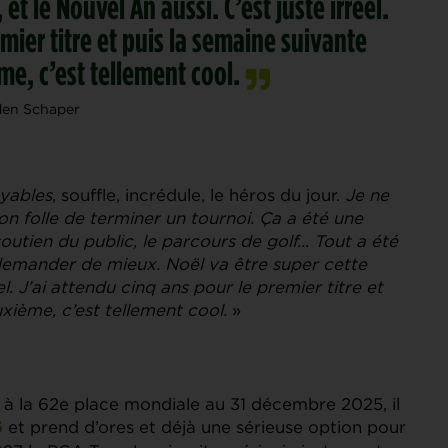
et le Nouvel An aussi. C’est juste irréel.
mier titre et puis la semaine suivante
me, c’est tellement cool.
den Schaper
oyables
, souffle, incrédule, le héros du jour.
Je ne
on folle de terminer un tournoi. Ça a été une
outien du public, le parcours de golf… Tout a été
u demander de mieux. Noël va être super cette
el. J’ai attendu cinq ans pour le premier titre et
uxième, c’est tellement cool.
»
 à la 62e place mondiale au 31 décembre 2025, il
et prend d’ores et déjà une sérieuse option pour
6