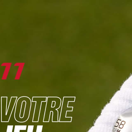
DIGITAL
LE MÉDIA
DU GOLF
L
JOUER & PROGRESSER
PARCOURS & DESTINATIONS
BIBLI