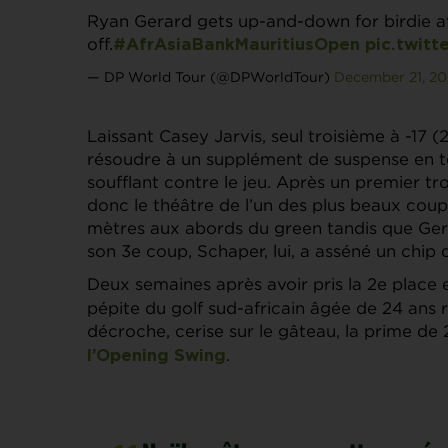
Ryan Gerard gets up-and-down for birdie at 
off.
#AfrAsiaBankMauritiusOpen
pic.twit
— DP World Tour (@DPWorldTour)
December 21, 2
Laissant Casey Jarvis, seul troisième à -17 (
résoudre à un supplément de suspense en tê
soufflant contre le jeu. Après un premier tr
donc le théâtre de l’un des plus beaux coup
mètres aux abords du green tandis que Gera
son 3e coup, Schaper, lui, a asséné un chip 
Deux semaines après avoir pris la 2e place
pépite du golf sud-africain âgée de 24 ans
décroche, cerise sur le gâteau, la prime d
.
l’Opening Swing