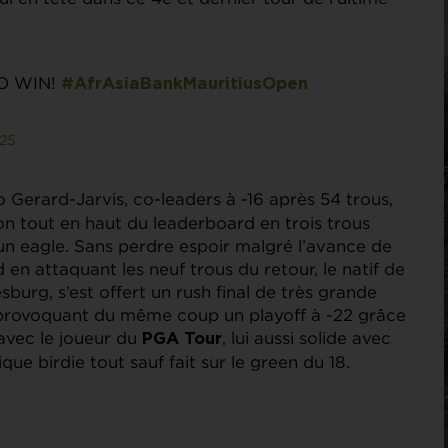
O WIN!
#AfrAsiaBankMauritiusOpen
025
o Gerard-Jarvis, co-leaders à -16 après 54 trous,
n tout en haut du leaderboard en trois trous
un eagle. Sans perdre espoir malgré l’avance de
n attaquant les neuf trous du retour, le natif de
urg, s’est offert un rush final de très grande
et provoquant du même coup un playoff à -22 grâce
avec le joueur du
, lui aussi solide avec
PGA Tour
e birdie tout sauf fait sur le green du 18.