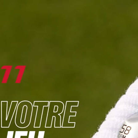
DIGITAL
LE MÉDIA
DU GOLF
L
JOUER & PROGRESSER
PARCOURS & DESTINATIONS
BIBLI