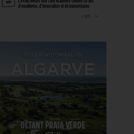
L’Évian Resort Golf Club Academy célèbre 20 ans
AOÛT
d’excellence, d’innovation et de transmission
PGA TOUR > ENJEUX
<
1 / 3
>
4
Fin de saison du PGA Tour : Mode d’emploi
AOÛT
SAVOIR VIVRE > LA COMPLAINTE DU GOLFEUR
4
Etiquette : ne cherchez pas d’excuse, tout le monde
AOÛT
s’en fiche !
SOLHEIM CUP 2026 > CHOIX
4
Solheim Cup 2026 : ces cinq joueuses qui restent à
AOÛT
quai malgré leur candidature
SOLHEIM CUP 2026 > QUALIFIÉES !
4
Angel Yin et Jennifer Kupcho rejoignent Nelly
AOÛT
Korda dans la liste des qualifiées pour la Solheim
Cup 2026
PGA TOUR > PÉPITE
4
Qui est Tommy Morrison, la nouvelle pépite qui
AOÛT
s’apprête à débarquer sur le PGA Tour ?
WYNDHAM CHAMPIONSHIP > FEDEXCUP
4
FedExCup : Bradley, Day, Koepka, Finau… Pavon
AOÛT
et Saddier jouent gros au Wyndham Championship