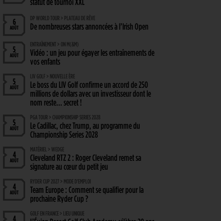
statut de tournoi XXL
DP WORLD TOUR > PLATEAU DE RÊVE
6
De nombreuses stars annoncées à l’Irish Open
AOÛT
ENTRAÎNEMENT > ON M(&M)
5
Vidéo : un jeu pour égayer les entraînements de
AOÛT
vos enfants
LIV GOLF > NOUVELLE ÈRE
5
Le boss du LIV Golf confirme un accord de 250
AOÛT
millions de dollars avec un investisseur dont le
nom reste… secret !
PGA TOUR > CHAMPIONSHIP SERIES 2028
5
Le Cadillac, chez Trump, au programme du
AOÛT
Championship Series 2028
MATÉRIEL > WEDGE
4
Cleveland RTZ 2 : Roger Cleveland remet sa
AOÛT
signature au cœur du petit jeu
RYDER CUP 2027 > MODE D'EMPLOI
4
Team Europe : Comment se qualifier pour la
AOÛT
prochaine Ryder Cup ?
GOLF EN FRANCE > LIEU UNIQUE
4