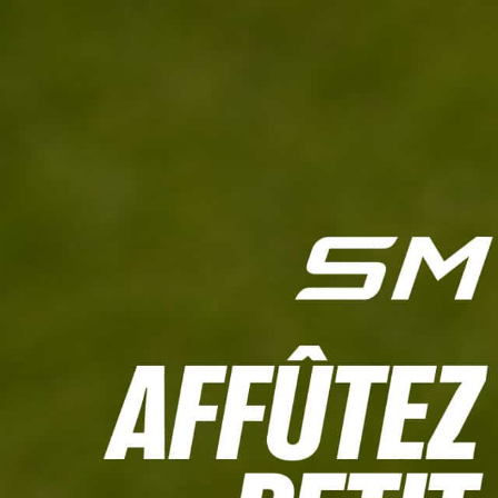
L'HEBDO
CALCULETTE WHS
JEU CONCOURS
À LA UNE
LIVE SCORING
TOUTE L'INFO
MATÉRIE