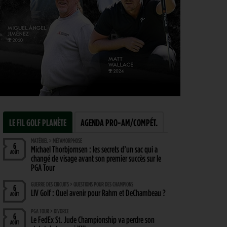
LE FIL GOLF PLANÈTE
AGENDA PRO-AM/COMPÉT.
MATÉRIEL > MÉTAMORPHOSE
6
Michael Thorbjornsen : les secrets d’un sac qui a
AOÛT
changé de visage avant son premier succès sur le
PGA Tour
GUERRE DES CIRCUITS > QUESTIONS POUR DES CHAMPIONS
6
LIV Golf : Quel avenir pour Rahm et DeChambeau ?
AOÛT
PGA TOUR > DIVORCE
6
Le FedEx St. Jude Championship va perdre son
AOÛT