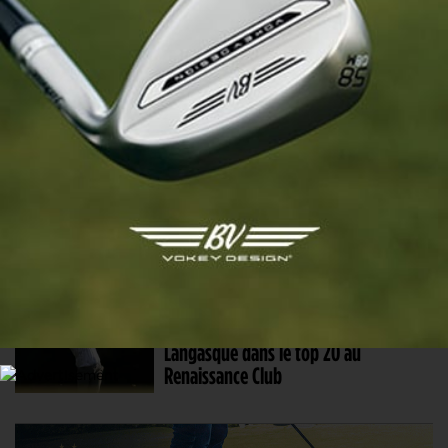
Le Colombien Nico Echavarria signe
un trou-en-un et repart en voiture !
12 JUIL. 2025 | GENESIS SCOTTISH OPEN, TOUR 3
Rory McIlroy rejoint Gotterup en
tête, Antoine Rozner se hisse dans le
groupe des prétendants à la victoire !
12 JUIL. 2025 | GENESIS SCOTTISH OPEN, TOUR 3
Un trou-en-un “fantôme” propulse
Langasque dans le top 20 au
Renaissance Club