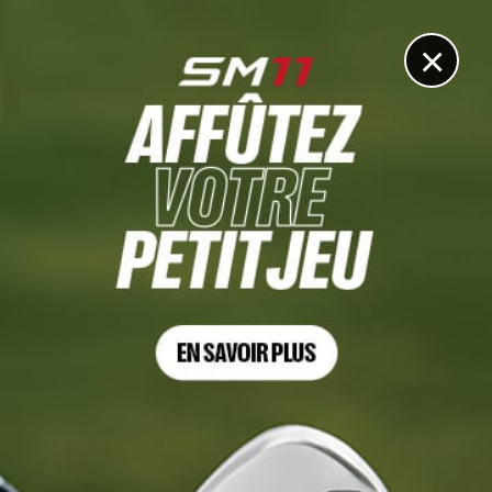
DIGITAL
LE MÉDIA
DU GOLF
×
Les articles
Genesis Scottish Open
13 JUIL. 2025 | GENESIS SCOTTISH OPEN, TOUR 4