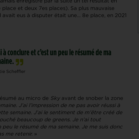
jamais enregistré par la suite un tel résultat en
e place et deux 7es places). Sa plus mauvaise
 avait eus à disputer était une… 8e place, en 2021
i à conclure et c’est un peu le résumé de ma
aine.
tie Scheffler
l résumé au micro de
Sky
avant de snober la zone
maine. J’ai l’impression de ne pas avoir réussi à
tte semaine. J’ai le sentiment de m’être créé de
touché beaucoup de greens. Je n’ai tout
un peu le résumé de ma semaine. Je me suis donc
as me retenir.
»