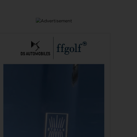
signature au cœur du petit jeu
RYDER CUP 2027 > MODE D'EMPLOI
4
Team Europe : Comment se qualifier pour la
AOÛT
prochaine Ryder Cup ?
GOLF EN FRANCE > LIEU UNIQUE
4
L’Évian Resort Golf Club Academy célèbre 20 ans
AOÛT
d’excellence, d’innovation et de transmission
PGA TOUR > ENJEUX
4
Fin de saison du PGA Tour : Mode d’emploi
AOÛT
SAVOIR VIVRE > LA COMPLAINTE DU GOLFEUR
4
Etiquette : ne cherchez pas d’excuse, tout le monde
AOÛT
s’en fiche !
SOLHEIM CUP 2026 > CHOIX
4
Solheim Cup 2026 : ces cinq joueuses qui restent à
AOÛT
quai malgré leur candidature
SOLHEIM CUP 2026 > QUALIFIÉES !
4
Angel Yin et Jennifer Kupcho rejoignent Nelly
AOÛT
Korda dans la liste des qualifiées pour la Solheim
Cup 2026
PGA TOUR > PÉPITE
4
Qui est Tommy Morrison, la nouvelle pépite qui