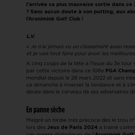
l’arrivée sa plus mauvaise sortie dans ce 
? Sans aucun doute à son putting, aux ab
l’Aronimink Golf Club !
L.V.
«
Je n’ai jamais vu un classement aussi ress
et je vais tout faire pour avoir les meilleure
A cinq coups de la tête à l’issue du 3e tour
par cette victoire dans ce 108e
PGA Champ
mondial depuis le 28 mars 2022 et sans inter
ce dimanche à inverser la tendance et à s’im
doute dans le cerveau de ses adversaires di
En panne sèche
Malgré un birdie très précoce dès le trou n
lors des
a trainé comme
Jeux de Paris 2024
ces greens diaboliques de l’
Aronimink Golf