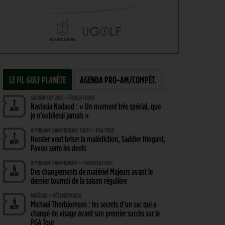
LE FIL GOLF PLANÈTE
AGENDA PRO-AM/COMPÉT.
SOLHEIM CUP 2026 > FRENCH TOUCH
7
Nastasia Nadaud : « Un moment très spécial, que
AOÛT
je n’oublierai jamais »
WYNDHAM CHAMPIONSHIP, TOUR 1 > PGA TOUR
7
Hossler veut briser la malédiction, Saddier fringant,
AOÛT
Pavon serre les dents
WYNDHAM CHAMPIONSHIP > CHAMBOULETOUT
6
Des changements de matériel Majeurs avant le
AOÛT
dernier tournoi de la saison régulière
MATÉRIEL > MÉTAMORPHOSE
6
Michael Thorbjornsen : les secrets d’un sac qui a
AOÛT
changé de visage avant son premier succès sur le
PGA Tour