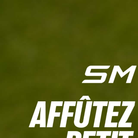
L'HEBDO
CALCULETTE WHS
JEU CONCOURS
À LA UNE
LIVE SCORING
TOUTE L'INFO
MATÉRIE