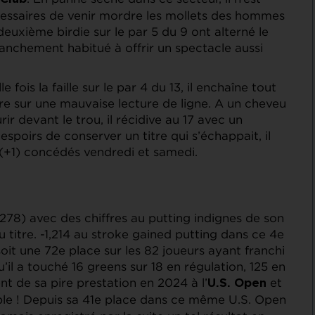
cessaires de venir mordre les mollets des hommes
deuxième birdie sur le par 5 du 9 ont alterné le
ranchement habitué à offrir un spectacle aussi
fois la faille sur le par 4 du 13, il enchaîne tout
re sur une mauvaise lecture de ligne. A un cheveu
rir devant le trou, il récidive au 17 avec un
spoirs de conserver un titre qui s’échappait, il
1 (+1) concédés vendredi et samedi.
2 (278) avec des chiffres au putting indignes de son
u titre. -1,214 au stroke gained putting dans ce 4e
oit une 72e place sur les 82 joueurs ayant franchi
u’il a touché 16 greens sur 18 en régulation, 125 en
t de sa pire prestation en 2024 à l’
et
U.S. Open
le ! Depuis sa 41e place dans ce même U.S. Open