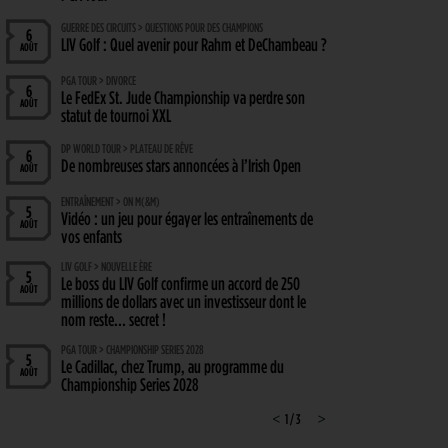
GUERRE DES CIRCUITS > QUESTIONS POUR DES CHAMPIONS
6
LIV Golf : Quel avenir pour Rahm et DeChambeau ?
AOÛT
PGA TOUR > DIVORCE
6
Le FedEx St. Jude Championship va perdre son
AOÛT
statut de tournoi XXL
DP WORLD TOUR > PLATEAU DE RÊVE
6
De nombreuses stars annoncées à l’Irish Open
AOÛT
ENTRAÎNEMENT > ON M(&M)
5
Vidéo : un jeu pour égayer les entraînements de
AOÛT
vos enfants
LIV GOLF > NOUVELLE ÈRE
5
Le boss du LIV Golf confirme un accord de 250
AOÛT
millions de dollars avec un investisseur dont le
nom reste… secret !
PGA TOUR > CHAMPIONSHIP SERIES 2028
5
Le Cadillac, chez Trump, au programme du
AOÛT
Championship Series 2028
MATÉRIEL > WEDGE
<
1 / 3
>
4
Cleveland RTZ 2 : Roger Cleveland remet sa
AOÛT