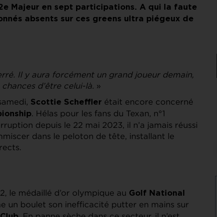
2e Majeur en sept participations. A qui la faute
onnés absents sur ces greens ultra piégeux de
erré. Il y aura forcément un grand joueur demain,
s chances d’être celui-là.
»
 samedi,
était encore concerné
Scottie Scheffler
. Hélas pour les fans du Texan, n°1
ionship
ruption depuis le 22 mai 2023, il n’a jamais réussi
miscer dans le peloton de tête, installant le
rects.
°2, le médaillé d’or olympique au
Golf National
 un boulet son inefficacité putter en mains sur
. En panne sèche dans ce secteur, il n’est
 Club