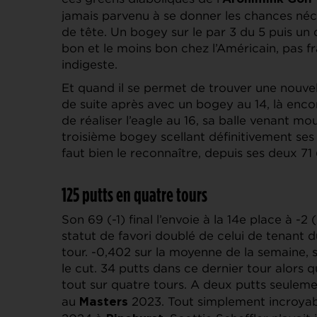
jamais parvenu à se donner les chances né
de tête. Un bogey sur le par 3 du 5 puis un 
bon et le moins bon chez l’Américain, pas f
indigeste.
Et quand il se permet de trouver une nouvelle 
de suite après avec un bogey au 14, là enco
de réaliser l’eagle au 16, sa balle venant mou
troisième bogey scellant définitivement ses e
faut bien le reconnaître, depuis ses deux 7
125 putts en quatre tours
Son 69 (-1) final l’envoie à la 14e place à -
statut de favori doublé de celui de tenant d
tour. -0,402 sur la moyenne de la semaine, s
le cut. 34 putts dans ce dernier tour alors q
tout sur quatre tours. A deux putts seulemen
au
2023. Tout simplement incroyab
Masters