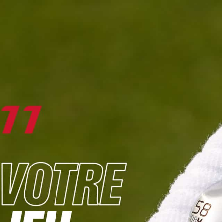
DIGITAL
LE MÉDIA
DU GOLF
L
JOUER & PROGRESSER
PARCOURS & DESTINATIONS
BIBLI