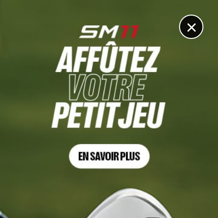
DIGITAL
LE MÉDIA
DU GOLF
×
TECHNIQUE
Réussir enfin ses approches grâce à cet élément clé !
Coaching avec Simon Camirand
24 AVRIL 2022