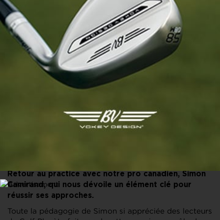
PARTAGER CET ARTICLE
FACEBOOK
X
LINKEDIN
E-MAIL
Retour au practice avec notre pro canadien, Simon
Camirand, qui nous dévoile un élément clé pour
réussir ses approches.
Toute la pédagogie de Simon si appréciée des lecteurs