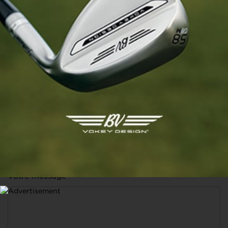
Rémunération selon expérience Vous vous reconnaissez
dans ce profil ? Rejoignez l’équipe Golf Land ! Poste à
pourvoir immédiatement, envoyez votre CV + lettre de
motivation à l’adresse serviceclients@golf-land.fr
Intéressé par cette annonce ?
Renseignez vos coordonnées pour contacter
l'annonceur
Votre nom et prénom *
Votre e-mail *
Votre message *