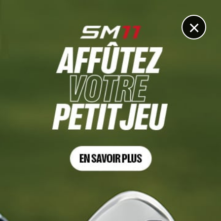
DIGITAL
LE MÉDIA
DU GOLF
×
1 CONSEILLER DE VENTE – H/F – CDI – TEMPS COMPLET –
GOLF LAND (91100)
10 JANVIER 2024
GOLF LAND, acteur majeur dans la vente de matériel de
Golf, recrute dans le cadre de son développement un(e)
conseiller(e) de vente en CDI. MISSION : Doté d’un excellent
relationnel, orienté satisfaction client et ayant le goût du
commerce, vous êtes reconnu(e) pour votre dynamisme,
votre sens des responsabilités, votre rigueur et votre
sérieux. Vous conseillez nos clients dans leurs choix en
assurant une mise en rayon qualitative. Vous accueillez,
écoutez et dialoguez avec nos clients pour répondre à leurs
attentes. Vous contribuez à la fidélisation de nos clients en
leur proposant les différents services du magasin.
QUALIFICATION : Joueur ou joueuse de golf, vous justifiez
d’une première expérience réussie dans la vente de matériel
de golf avec une bonne connaissance du matériel. Lieu de
travail : Corbeil-Essonnes Durée hebdomadaire : 39 heures